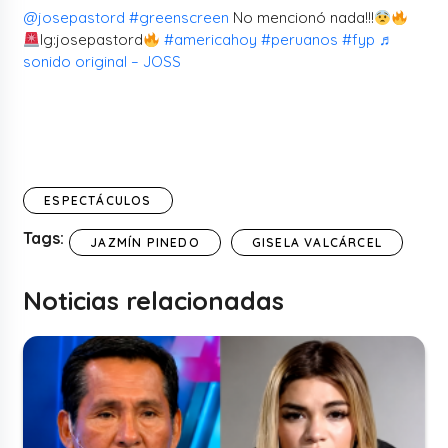
@josepastord
#greenscreen
No mencionó nada!!!
Ig:josepastord
#americahoy
#peruanos
#fyp
♬
sonido original – JOSS
ESPECTÁCULOS
Tags:
JAZMÍN PINEDO
GISELA VALCÁRCEL
Noticias relacionadas