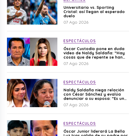
Universitario vs. Sporting
Cristal: así llegan al esperado
duelo
07 Ago 2026
ESPECTÁCULOS
Óscar Custodio pone en duda
video de Naldy Saldaña: “Hay
cosas que de repente se han
editado”
07 Ago 2026
ESPECTÁCULOS
Naldy Saldaña niega relación
con César Sánchez y evalúa
denunciar a su esposa: “Es una
difamación”
07 Ago 2026
ESPECTÁCULOS
Óscar Junior liderará La Bella
Luz tras salida de su padre por