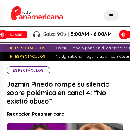
Salsa 90's |
5:00AM - 6:00AM
ESPECTÁCULOS
Óscar Custodio pone en duda video de N
ESPECTÁCULOS
Naldy Saldaña niega relación con César
ESPECTÁCULOS
Jazmín Pinedo rompe su silencio
sobre polémica en canal 4: “No
existió abuso”
Redacción Panamericana