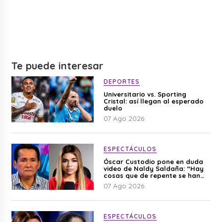
Te puede interesar
DEPORTES
Universitario vs. Sporting
Cristal: así llegan al esperado
duelo
07 Ago 2026
ESPECTÁCULOS
Óscar Custodio pone en duda
video de Naldy Saldaña: “Hay
cosas que de repente se han
editado”
07 Ago 2026
ESPECTÁCULOS