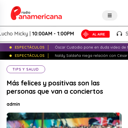
o Micky |
10:00AM - 1:00PM
Salsa
ESPECTÁCULOS
Óscar Custodio pone en duda video de N
ESPECTÁCULOS
Naldy Saldaña niega relación con César
TIPS Y SALUD
Más felices y positivas son las
personas que van a conciertos
admin