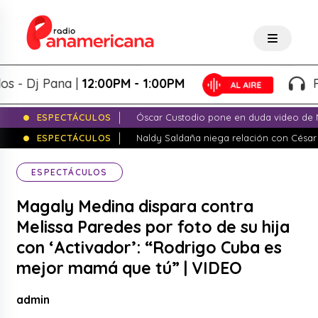
Dj Pana |
12:00PM - 1:00PM
Panap
ESPECTÁCULOS
Óscar Custodio pone en duda video de N
ESPECTÁCULOS
Naldy Saldaña niega relación con César
ESPECTÁCULOS
Magaly Medina dispara contra
Melissa Paredes por foto de su hija
con ‘Activador’: “Rodrigo Cuba es
mejor mamá que tú” | VIDEO
admin