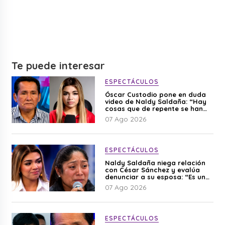
Te puede interesar
ESPECTÁCULOS
Óscar Custodio pone en duda
video de Naldy Saldaña: “Hay
cosas que de repente se han
editado”
07 Ago 2026
ESPECTÁCULOS
Naldy Saldaña niega relación
con César Sánchez y evalúa
denunciar a su esposa: “Es una
difamación”
07 Ago 2026
ESPECTÁCULOS