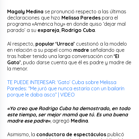
Magaly Medina
se pronunció respecto a las últimas
declaraciones que hizo
Melissa Paredes
para el
programa «América hoy» en donde quiso ‘dejar mal
parado’ a su
expareja
,
Rodrigo Cuba
.
Al respecto,
popular ‘Urraca’
cuestionó a la modelo
en relación a su papel como
madre
señalando que
tras haber tenido una larga conversación con
‘El
Gato’
, pudo darse cuenta que él es padre y madre de
la menor.
TE PUEDE INTERESAR: ‘Gato’ Cuba sobre Melissa
Paredes: “Me juró que nunca estaría con un bailarín
porque le daba asco” | VIDEO
«Yo creo que Rodrigo Cuba ha demostrado, en todo
este tiempo, ser mejor mamá que tú. Es una buena
madre ese padre»
, agregó
Medina
.
Asimismo, la
conductora de espectáculos
publicó