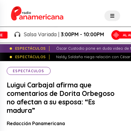
Salsa Variada |
3:00PM - 10:00PM
ESPECTÁCULOS
Óscar Custodio pone en duda video de N
ESPECTÁCULOS
Naldy Saldaña niega relación con César
ESPECTÁCULOS
Luigui Carbajal afirma que
comentarios de Dorita Orbegoso
no afectan a su esposa: “Es
madura”
Redacción Panamericana