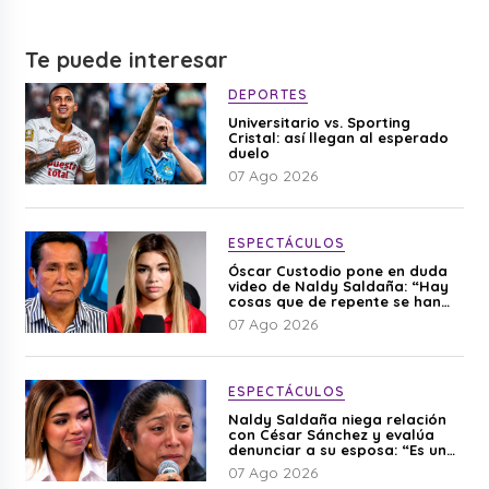
Te puede interesar
DEPORTES
Universitario vs. Sporting
Cristal: así llegan al esperado
duelo
07 Ago 2026
ESPECTÁCULOS
Óscar Custodio pone en duda
video de Naldy Saldaña: “Hay
cosas que de repente se han
editado”
07 Ago 2026
ESPECTÁCULOS
Naldy Saldaña niega relación
con César Sánchez y evalúa
denunciar a su esposa: “Es una
difamación”
07 Ago 2026