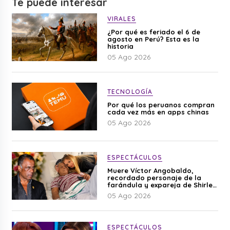
Te puede interesar
VIRALES
¿Por qué es feriado el 6 de
agosto en Perú? Esta es la
historia
05 Ago 2026
TECNOLOGÍA
Por qué los peruanos compran
cada vez más en apps chinas
05 Ago 2026
ESPECTÁCULOS
Muere Víctor Angobaldo,
recordado personaje de la
farándula y expareja de Shirley
Cherres
05 Ago 2026
ESPECTÁCULOS