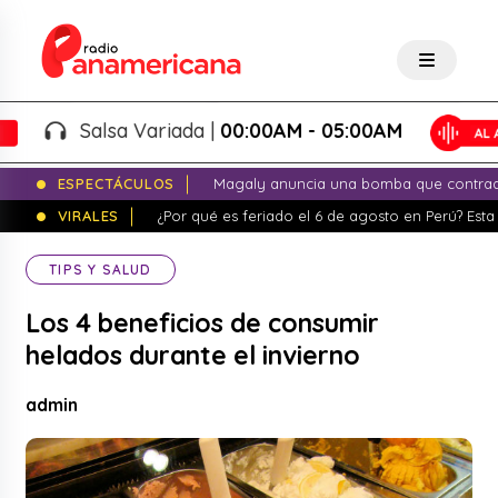
Salsa Variada |
00:00AM - 05:00AM
ESPECTÁCULOS
Magaly anuncia una bomba que contrade
VIRALES
¿Por qué es feriado el 6 de agosto en Perú? Esta 
TIPS Y SALUD
Los 4 beneficios de consumir
helados durante el invierno
admin