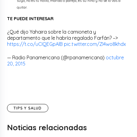
suyo, no es tu novio, marido o pareja, es su niño y no se lo vas a
quitar.
TE PUEDE INTERESAR
¿Qué dijo Yahaira sobre la camioneta y
departamento que le habría regalado Farfán? –>
https://t.co/uCIQEGpAlB
pic.twitter.com/ZI4wo8khdx
— Radio Panamericana (@rpanamericana)
octubre
20, 2015
TIPS Y SALUD
Noticias relacionadas