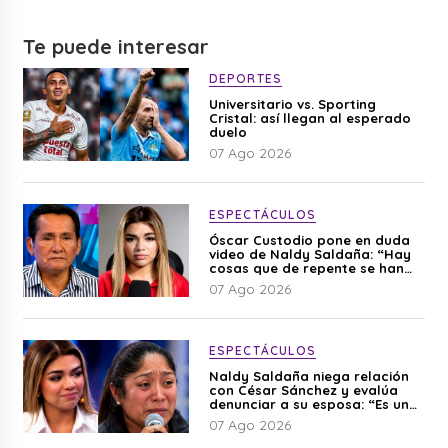
Te puede interesar
DEPORTES
Universitario vs. Sporting
Cristal: así llegan al esperado
duelo
07 Ago 2026
ESPECTÁCULOS
Óscar Custodio pone en duda
video de Naldy Saldaña: “Hay
cosas que de repente se han
editado”
07 Ago 2026
ESPECTÁCULOS
Naldy Saldaña niega relación
con César Sánchez y evalúa
denunciar a su esposa: “Es una
difamación”
07 Ago 2026