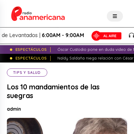
Levantados |
6:00AM - 9:00AM
Lo 
ESPECTÁCULOS
Óscar Custodio pone en duda video de N
ESPECTÁCULOS
Naldy Saldaña niega relación con César
TIPS Y SALUD
Los 10 mandamientos de las
suegras
admin