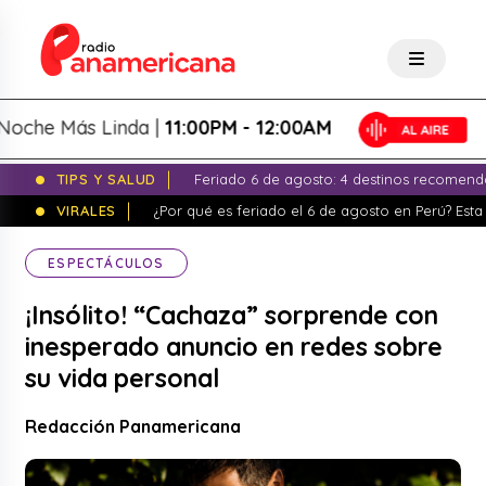
e Más Linda |
11:00PM - 12:00AM
TIPS Y SALUD
Feriado 6 de agosto: 4 destinos recomend
VIRALES
¿Por qué es feriado el 6 de agosto en Perú? Esta 
ESPECTÁCULOS
¡Insólito! “Cachaza” sorprende con
inesperado anuncio en redes sobre
su vida personal
Redacción Panamericana