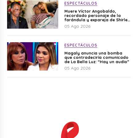
ESPECTÁCULOS
Muere Víctor Angobaldo,
recordado personaje de la
farándula y expareja de Shirley
Cherres
05 Ago 2026
ESPECTÁCULOS
Magaly anuncia una bomba
que contradeciría comunicado
de La Bella Luz: “Hay un audio”
05 Ago 2026