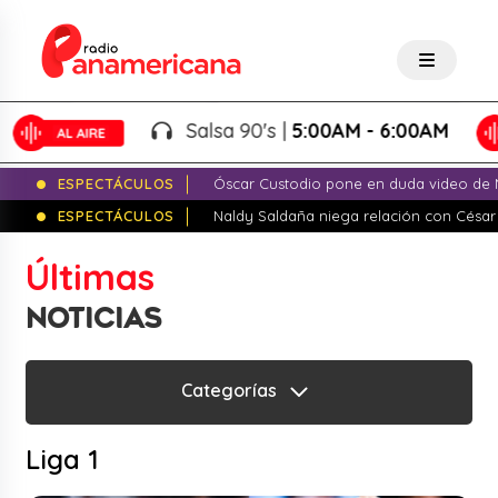
Salsa 90's |
5:00AM - 6:00AM
ESPECTÁCULOS
Óscar Custodio pone en duda video de N
ESPECTÁCULOS
Naldy Saldaña niega relación con César
Últimas
NOTICIAS
Categorías
Liga 1