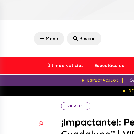
Menú
Buscar
Últimas Noticias
Espectáculos
ESPECTÁCULOS
Ós
DE
VIRALES
¡Impactante!: P