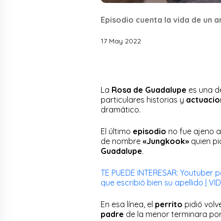
Episodio cuenta la vida de un 
17 May 2022
La
Rosa de Guadalupe
es una d
particulares historias y
actuacio
dramático.
El último
episodio
no fue ajeno a
de nombre
«Jungkook»
quien pi
Guadalupe
.
TE PUEDE INTERESAR: Youtuber pe
que escribió bien su apellido | V
En esa línea, el
perrito
pidió vol
padre
de la menor terminara por