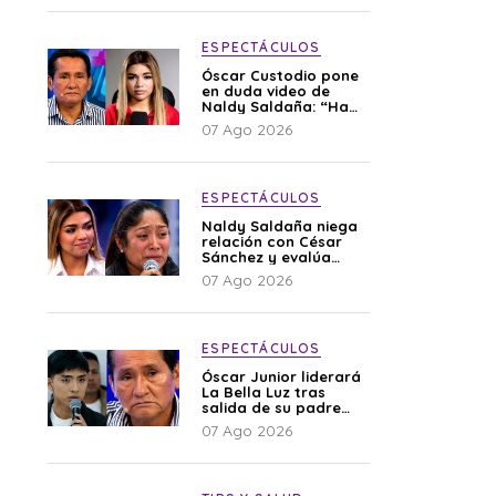
ESPECTÁCULOS
Óscar Custodio pone
en duda video de
Naldy Saldaña: “Hay
cosas que de repente
07 Ago 2026
se han editado”
ESPECTÁCULOS
Naldy Saldaña niega
relación con César
Sánchez y evalúa
denunciar a su
07 Ago 2026
esposa: “Es una
difamación”
ESPECTÁCULOS
Óscar Junior liderará
La Bella Luz tras
salida de su padre
por polémica con
07 Ago 2026
Naldy Saldaña