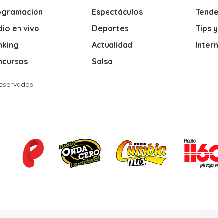
ogramación
Espectáculos
Tende
io en vivo
Deportes
Tips 
nking
Actualidad
Inter
ncursos
Salsa
Reservados.