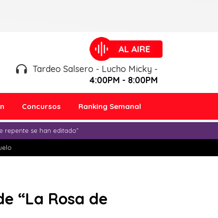
Tardeo Salsero - Lucho Micky -
4:00PM - 8:00PM
ón
Concursos
Ranking Semanal
e repente se han editado”
duelo
 de “La Rosa de