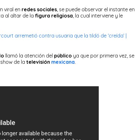
n viral en
redes sociales
, se puede observar el instante en
a al altar de la
figura religiosa
, la cual interviene y le
urt arremetió contra usuaria que la tildó de ‘creída’ |
lo
llamó la atención del
público
ya que por primera vez, se
 show de la
televisión
mexicana
.