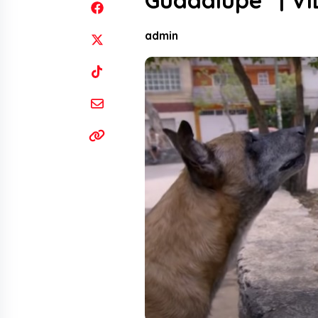
Guadalupe” | V
admin