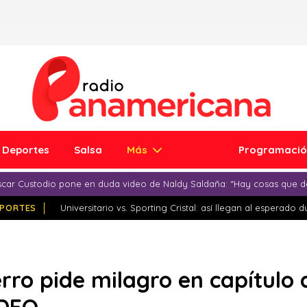
Deportes
Salsa
Más
Programaci
car Custodio pone en duda video de Naldy Saldaña: “Hay cosas que d
PORTES
Universitario vs. Sporting Cristal: así llegan al esperado 
erro pide milagro en capítulo