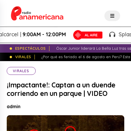
cel |
9:00AM - 12:00PM
Splash! -
ESPECTÁCULOS
Óscar Junior liderará La Bella Luz tras 
VIRALES
¿Por qué es feriado el 6 de agosto en Perú? Esta 
VIRALES
¡Impactante!: Captan a un duende
corriendo en un parque | VIDEO
admin