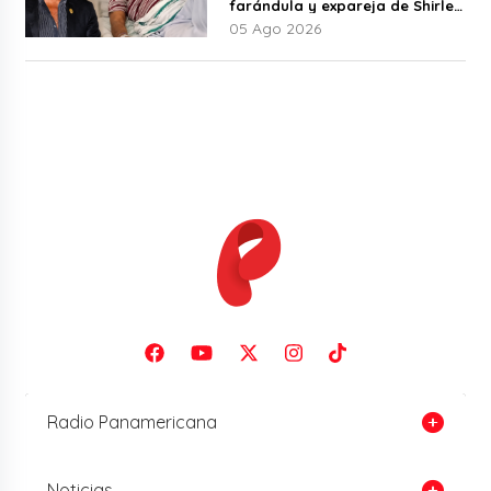
farándula y expareja de Shirley
Cherres
05 Ago 2026
Radio Panamericana
Noticias