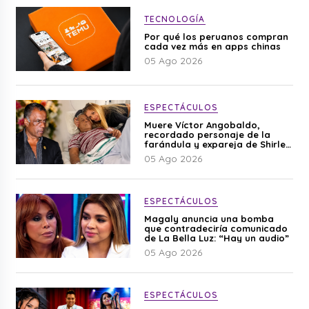
TECNOLOGÍA
Por qué los peruanos compran
cada vez más en apps chinas
05 Ago 2026
ESPECTÁCULOS
Muere Víctor Angobaldo,
recordado personaje de la
farándula y expareja de Shirley
Cherres
05 Ago 2026
ESPECTÁCULOS
Magaly anuncia una bomba
que contradeciría comunicado
de La Bella Luz: “Hay un audio”
05 Ago 2026
ESPECTÁCULOS