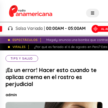
Salsa Variada |
00:00AM - 05:00AM
ESPECTÁCULOS
Magaly anuncia una bomba que contrade
VIRALES
¿Por qué es feriado el 6 de agosto en Perú? Esta 
TIPS Y SALUD
¡Es un error! Hacer esto cuando te
aplicas crema en el rostro es
perjudicial
admin