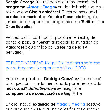
Sergio George
fue invitado a la última edición del
programa «
Amor y Fuego
»
en donde habló sobre su
relación con
Gisela Valcárcel.
Recordemos que el
productor musical
de
Yahaira Plasencia
integró el
jurado del desaparecido programa de la
‘Señito’, «La
Gran Estrella».
Respecto a su corta participación en el reality de
canto, el popular
‘Serch’
agradeció la invitación de
Valcárcel
a quien tildó de
‘La Reina de la TV
peruana’.
TE PUEDE INTERESAR: Mayra Couto genera sorpresa
por su irreconocible apariencia física | FOTO
Ante estas palabras,
Rodrigo González
no le quedó
otra que confirmar lo mencionado por el reconocido
músico
.
«Sí, definitivamente»
, aseguró el
compañero de conducción de Gigi Mitre.
En esa línea, el
examigo de
Magaly Medina
sostuvo
que, sin duda,
‘Gise’
era una de las figuras que tenía