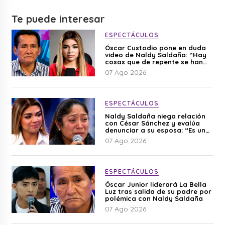
Te puede interesar
ESPECTÁCULOS
Óscar Custodio pone en duda
video de Naldy Saldaña: “Hay
cosas que de repente se han
editado”
07 Ago 2026
ESPECTÁCULOS
Naldy Saldaña niega relación
con César Sánchez y evalúa
denunciar a su esposa: “Es una
difamación”
07 Ago 2026
ESPECTÁCULOS
Óscar Junior liderará La Bella
Luz tras salida de su padre por
polémica con Naldy Saldaña
07 Ago 2026