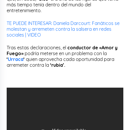
más tiempo tenía dentro del mundo del
entretenimiento.
TE PUEDE INTERESAR: Daniela Darcourt: Fanáticos se
molestan y arremeten contra la salsera en redes
sociales | VIDEO
Tras estas declaraciones, el
conductor de «Amor y
Fuego»
podría meterse en un problema con la
‘
Urraca
‘
quien aprovecha cada oportunidad para
arremeter contra la
‘rubia’.