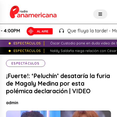
00PM
Que fluya la tarde! - Martin 
ESPECTÁCULOS
Óscar Custodio pone en duda video de N
ESPECTÁCULOS
Naldy Saldaña niega relación con César
ESPECTÁCULOS
¡Fuerte!: ‘Peluchín’ desataría la furia
de Magaly Medina por esta
polémica declaración | VIDEO
admin