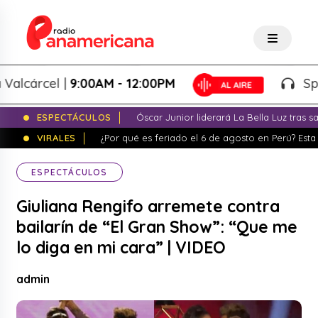
árcel |
9:00AM - 12:00PM
Splash!
ESPECTÁCULOS
Óscar Junior liderará La Bella Luz tras 
VIRALES
¿Por qué es feriado el 6 de agosto en Perú? Esta 
ESPECTÁCULOS
Giuliana Rengifo arremete contra
bailarín de “El Gran Show”: “Que me
lo diga en mi cara” | VIDEO
admin