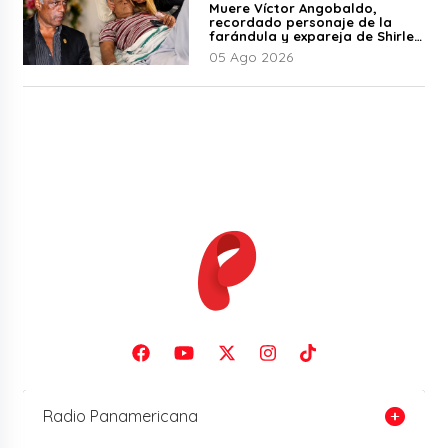
Muere Víctor Angobaldo,
recordado personaje de la
farándula y expareja de Shirley
Cherres
05 Ago 2026
Radio Panamericana