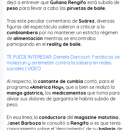
dejó a entrever que
Guliana Rengifo
está subida de
peso
para llevar a cabo las
piruetas de baile.
Tras este peculiar comentario de
Suárez
, diversas
figuras del espectáculo salieron a criticar a la
cumbiambera
por no mantener un estricto régimen
de
alimentación
mientras se encontraba
participando en el
reality de baile.
TE PUEDE INTERESAR: Daniela Darcourt: Fanáticos se
molestan y arremeten contra la salsera en redes
sociales | VIDEO
Al respecto, la
cantante de cumbia
contó, para el
programa
«América Hoy»,
que si bien se realizó la
manga gástrica,
los
medicamentos
que toma para
aliviar sus dolores de garganta le habría subido de
peso.
En esa línea, la
conductora
del
magazine matutino
,
J
anet Barboza
le consultó a
Rengifo
si es que tenía
conocimiento sobre el ‘descontento’ de su
bailarín
de