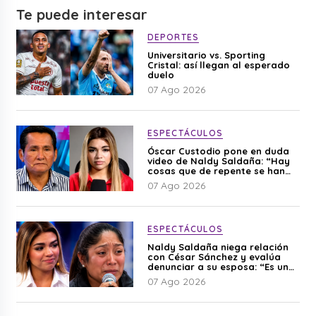
Te puede interesar
DEPORTES
Universitario vs. Sporting
Cristal: así llegan al esperado
duelo
07 Ago 2026
ESPECTÁCULOS
Óscar Custodio pone en duda
video de Naldy Saldaña: “Hay
cosas que de repente se han
editado”
07 Ago 2026
ESPECTÁCULOS
Naldy Saldaña niega relación
con César Sánchez y evalúa
denunciar a su esposa: “Es una
difamación”
07 Ago 2026