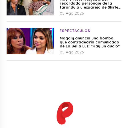
recordado personaje de la
farándula y expareja de Shirley
Cherres
05 Ago 2026
ESPECTÁCULOS
Magaly anuncia una bomba
que contradeciría comunicado
de La Bella Luz: “Hay un audio”
05 Ago 2026