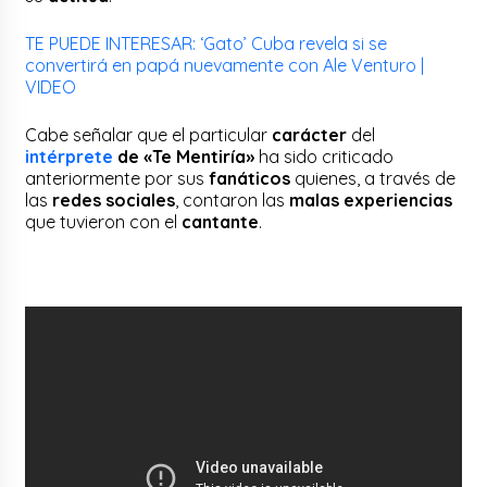
TE PUEDE INTERESAR: ‘Gato’ Cuba revela si se
convertirá en papá nuevamente con Ale Venturo |
VIDEO
Cabe señalar que el particular
carácter
del
intérprete
de «Te Mentiría»
ha sido criticado
anteriormente por sus
fanáticos
quienes, a través de
las
redes sociales
, contaron las
malas experiencias
que tuvieron con el
cantante
.