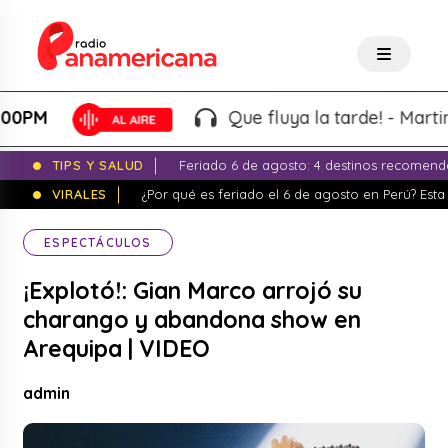
M
Que fluya la tarde! - Martin "El
TIPS Y SALUD
Feriado 6 de agosto: 4 destinos recomend
VIRALES
¿Por qué es feriado el 6 de agosto en Perú? Esta 
ESPECTÁCULOS
¡Explotó!: Gian Marco arrojó su
charango y abandona show en
Arequipa | VIDEO
admin