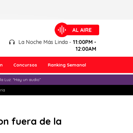
La Noche Más Linda -
11:00PM -
12:00AM
ón
Concursos
Ranking Semanal
a Luz: “Hay un audio”
ria
on fuera de la