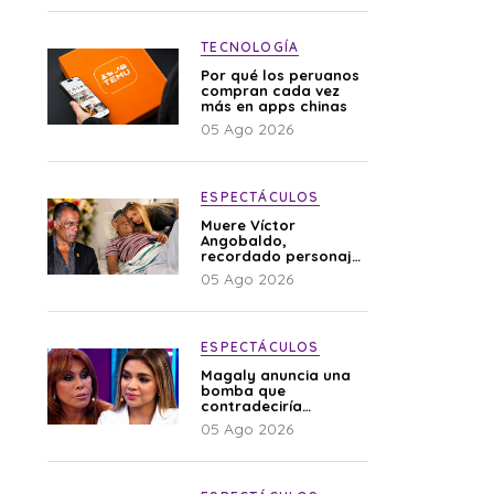
TECNOLOGÍA
Por qué los peruanos
compran cada vez
más en apps chinas
05 Ago 2026
ESPECTÁCULOS
Muere Víctor
Angobaldo,
recordado personaje
de la farándula y
05 Ago 2026
expareja de Shirley
Cherres
ESPECTÁCULOS
Magaly anuncia una
bomba que
contradeciría
comunicado de La
05 Ago 2026
Bella Luz: “Hay un
audio”