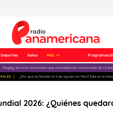
Deportes
Salsa
Más
Programaci
Magaly anuncia una bomba que contradeciría comunicado de La Bell
IRALES
¿Por qué es feriado el 6 de agosto en Perú? Esta es la histo
undial 2026: ¿Quiénes quedar