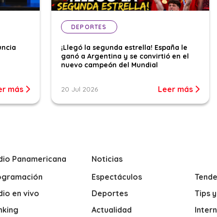
DEPORTES
uncia
¡Llegó la segunda estrella! España le
ganó a Argentina y se convirtió en el
nuevo campeón del Mundial
er más
Leer más
20 Jul 2026
dio Panamericana
Noticias
ogramación
Espectáculos
Tende
io en vivo
Deportes
Tips 
nking
Actualidad
Inter