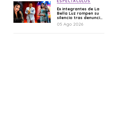
ESPECTÁCULOS
Ex integrantes de La
Bella Luz rompen su
silencio tras denuncia
de Naldy: “Todo el
05 Ago 2026
mundo lo sabía”