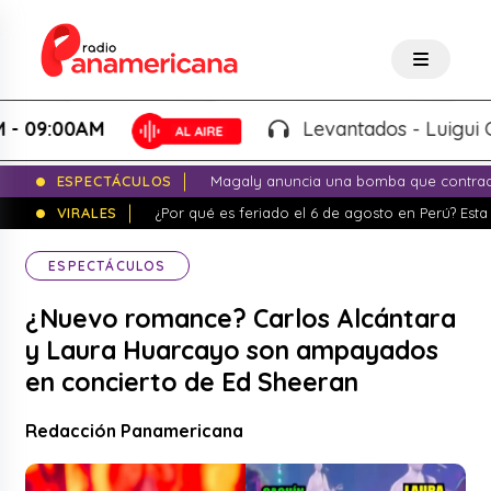
:00AM
Levantados - Luigui Carbaja
ESPECTÁCULOS
Magaly anuncia una bomba que contrade
VIRALES
¿Por qué es feriado el 6 de agosto en Perú? Esta 
ESPECTÁCULOS
¿Nuevo romance? Carlos Alcántara
y Laura Huarcayo son ampayados
en concierto de Ed Sheeran
Redacción Panamericana