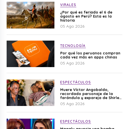
VIRALES
¿Por qué es feriado el 6 de
agosto en Perú? Esta es la
historia
05 Ago 2026
TECNOLOGÍA
Por qué los peruanos compran
cada vez más en apps chinas
05 Ago 2026
ESPECTÁCULOS
Muere Víctor Angobaldo,
recordado personaje de la
farándula y expareja de Shirley
Cherres
05 Ago 2026
ESPECTÁCULOS
Magaly anuncia una bomba