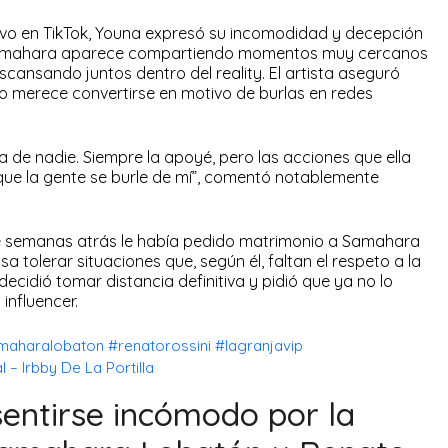
vivo en TikTok, Youna expresó su incomodidad y decepción
Samahara aparece compartiendo momentos muy cercanos
escansando juntos dentro del reality. El artista aseguró
o merece convertirse en motivo de burlas en redes
a de nadie. Siempre la apoyé, pero las acciones que ella
ue la gente se burle de mí”, comentó notablemente
e semanas atrás le había pedido matrimonio a Samahara
a tolerar situaciones que, según él, faltan el respeto a la
decidió tomar distancia definitiva y pidió que ya no lo
influencer.
maharalobaton
#renatorossini
#lagranjavip
 – Irbby De La Portilla
entirse incómodo por la