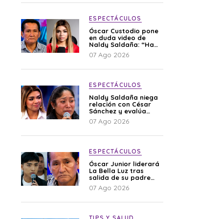
ESPECTÁCULOS
Óscar Custodio pone
en duda video de
Naldy Saldaña: “Hay
cosas que de repente
07 Ago 2026
se han editado”
ESPECTÁCULOS
Naldy Saldaña niega
relación con César
Sánchez y evalúa
denunciar a su
07 Ago 2026
esposa: “Es una
difamación”
ESPECTÁCULOS
Óscar Junior liderará
La Bella Luz tras
salida de su padre
por polémica con
07 Ago 2026
Naldy Saldaña
TIPS Y SALUD