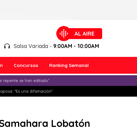
Salsa Variada -
9:00AM - 10:00AM
ón
Concursos
Ranking Semanal
e repente se han editado”
esposa: “Es una difamación”
n Samahara Lobatón