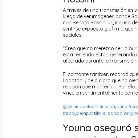
A través de una transmisión en 
luego de ver imágenes donde 
con Renato Rossini Jr., incluso d
sentirse expuesto y afirmó que n
sociales.
“Creo que no merezco ser la burl
está teniendo están generando q
afectado durante la transmisión.
El cantante también recordó qu
Lobatón y dejó claro que no piens
relación que mantenían. Por ello, 
vinculen sentimentalmente con la 
@elchicodelascriticas
#youna
#sa
#irbbydelaportilla
♬ sonido original
Youna aseguró s