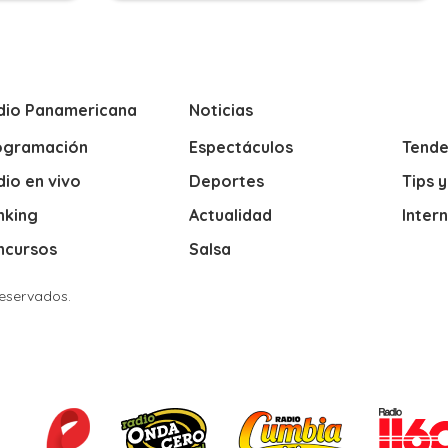
dio Panamericana
Noticias
ogramación
Espectáculos
Tende
io en vivo
Deportes
Tips 
nking
Actualidad
Inter
ncursos
Salsa
Reservados.