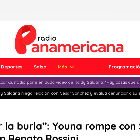
Deportes
Salsa
Más
Programaci
car Custodio pone en duda video de Naldy Saldaña: “Hay cosas que d
y Saldaña niega relación con César Sánchez y evalúa denunciar a su 
r la burla”: Youna rompe co
n Renato Rossini