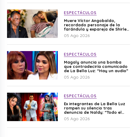
ESPECTÁCULOS
Muere Víctor Angobaldo,
recordado personaje de la
farándula y expareja de Shirley
Cherres
05 Ago 2026
ESPECTÁCULOS
Magaly anuncia una bomba
que contradeciría comunicado
de La Bella Luz: “Hay un audio”
05 Ago 2026
ESPECTÁCULOS
Ex integrantes de La Bella Luz
rompen su silencio tras
denuncia de Naldy: “Todo el
mundo lo sabía”
05 Ago 2026