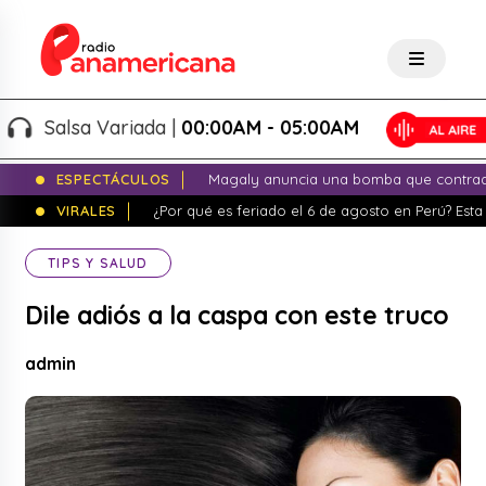
Salsa Variada |
00:00AM - 05:00AM
ESPECTÁCULOS
Magaly anuncia una bomba que contrade
VIRALES
¿Por qué es feriado el 6 de agosto en Perú? Esta 
TIPS Y SALUD
Dile adiós a la caspa con este truco
admin