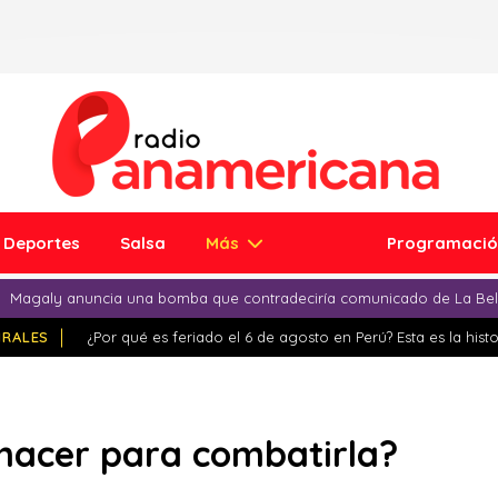
Deportes
Salsa
Más
Programaci
Magaly anuncia una bomba que contradeciría comunicado de La Bell
IRALES
¿Por qué es feriado el 6 de agosto en Perú? Esta es la histo
 hacer para combatirla?