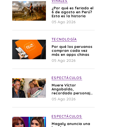
VIRALES
¿Por qué es feriado el
6 de agosto en Perú?
Esta es la historia
05 Ago 2026
TECNOLOGÍA
Por qué los peruanos
compran cada vez
más en apps chinas
05 Ago 2026
ESPECTÁCULOS
Muere Víctor
Angobaldo,
recordado personaje
de la farándula y
05 Ago 2026
expareja de Shirley
Cherres
ESPECTÁCULOS
Magaly anuncia una