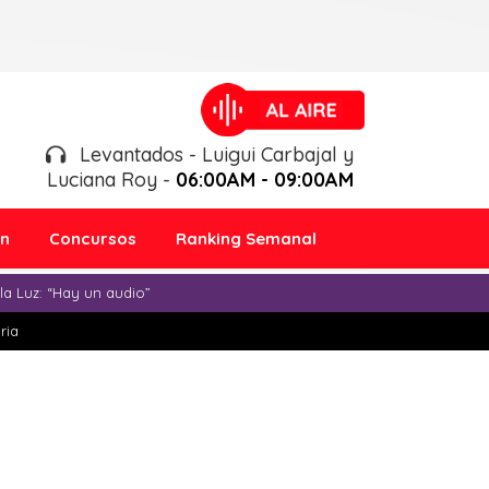
Levantados - Luigui Carbajal y
Luciana Roy -
06:00AM - 09:00AM
ón
Concursos
Ranking Semanal
a Luz: “Hay un audio”
ria