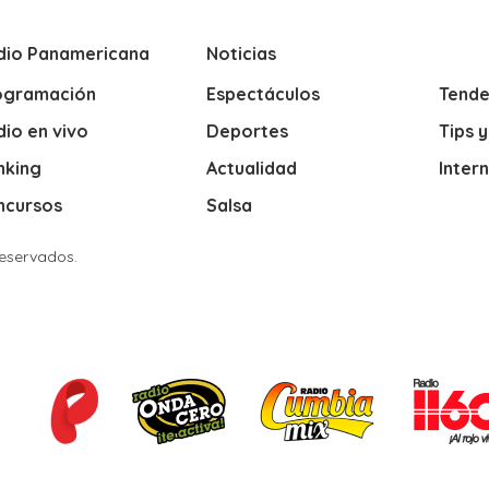
dio Panamericana
Noticias
ogramación
Espectáculos
Tende
io en vivo
Deportes
Tips 
nking
Actualidad
Inter
ncursos
Salsa
Reservados.