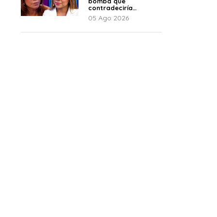
bomba que
contradeciría
comunicado de La
05 Ago 2026
Bella Luz: “Hay un
audio”