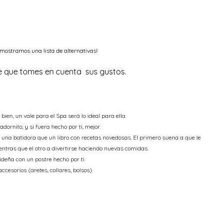
e mostramos una lista de alternativas!
 que tomes en cuenta sus gustos.
bien, un vale para el Spa será lo ideal para ella.
dornito; y si fuera hecho por ti, mejor.
r una batidora que un libro con recetas novedosas. El primero suena a que le
ientras que el otro a divertirse haciendo nuevas comidas.
deña con un postre hecho por ti.
cesorios (aretes, collares, bolsos).