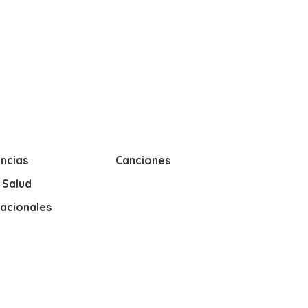
ncias
Canciones
y Salud
nacionales