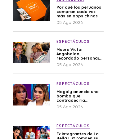
Por qué los peruanos
compran cada vez
más en apps chinas
05 Ago 2026
ESPECTÁCULOS
Muere Víctor
Angobaldo,
recordado personaje
de la farándula y
05 Ago 2026
expareja de Shirley
Cherres
ESPECTÁCULOS
Magaly anuncia una
bomba que
contradeciría
comunicado de La
05 Ago 2026
Bella Luz: “Hay un
audio”
ESPECTÁCULOS
Ex integrantes de La
Bella Luz rompen su