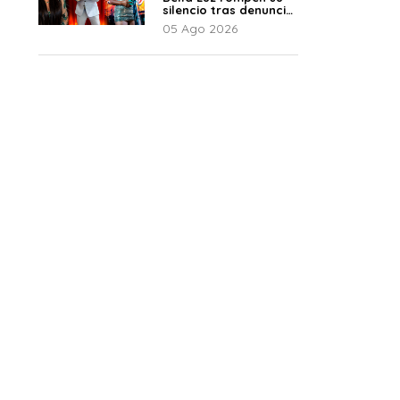
silencio tras denuncia
de Naldy: “Todo el
05 Ago 2026
mundo lo sabía”