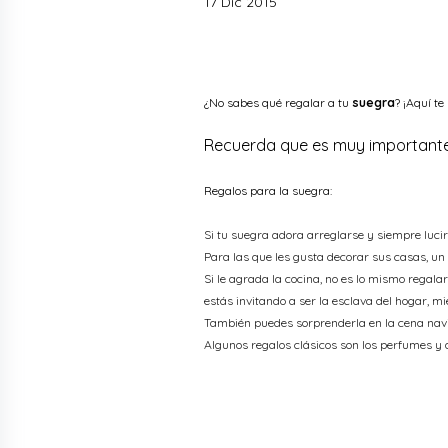
17 Dic 2015
¿No sabes qué regalar a tu
suegra
? ¡Aquí t
Recuerda que es muy importante
Regalos para la suegra:
Si tu suegra adora arreglarse y siempre lucir 
Para las que les gusta decorar sus casas, un a
Si le agrada la cocina, no es lo mismo regala
estás invitando a ser la esclava del hogar, m
También puedes sorprenderla en la cena navi
Algunos regalos clásicos son los perfumes y ac