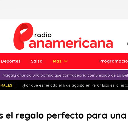
Deportes
Salsa
Más
Programaci
Magaly anuncia una bomba que contradeciría comunicado de La Bell
IRALES
¿Por qué es feriado el 6 de agosto en Perú? Esta es la histo
s el regalo perfecto para una