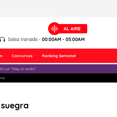
Salsa Variada -
00:00AM - 05:00AM
ón
Concursos
Ranking Semanal
a Luz: “Hay un audio”
ria
 suegra