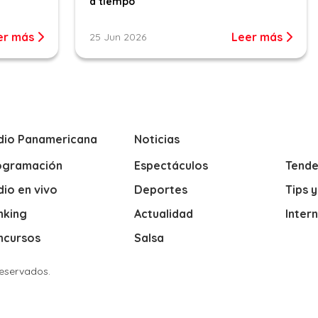
a tiempo
er más
Leer más
25 Jun 2026
dio Panamericana
Noticias
ogramación
Espectáculos
Tende
io en vivo
Deportes
Tips 
nking
Actualidad
Inter
ncursos
Salsa
Reservados.