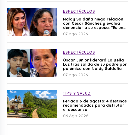
ESPECTÁCULOS
Naldy Saldaña niega relación
con César Sánchez y evalúa
denunciar a su esposa: “Es una
difamación”
07 Ago 2026
ESPECTÁCULOS
Óscar Junior liderará La Bella
Luz tras salida de su padre por
polémica con Naldy Saldaña
07 Ago 2026
TIPS Y SALUD
Feriado 6 de agosto: 4 destinos
recomendados para disfrutar
el descanso
06 Ago 2026