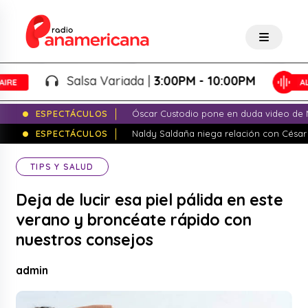
Salsa Variada |
3:00PM - 10:00PM
ESPECTÁCULOS
Óscar Custodio pone en duda video de N
ESPECTÁCULOS
Naldy Saldaña niega relación con César
TIPS Y SALUD
Deja de lucir esa piel pálida en este
verano y broncéate rápido con
nuestros consejos
admin