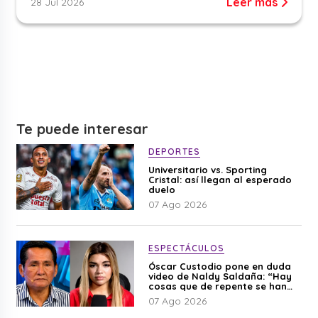
Leer más
28 Jul 2026
Te puede interesar
DEPORTES
Universitario vs. Sporting
Cristal: así llegan al esperado
duelo
07 Ago 2026
ESPECTÁCULOS
Óscar Custodio pone en duda
video de Naldy Saldaña: “Hay
cosas que de repente se han
editado”
07 Ago 2026