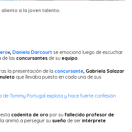
aliento a la joven talento.
Perú
«,
Daniela Darcourt
se emocionó luego de escuchar
 de las
concursantes
de su
equipo
.
ras la presentación de la
concursante
, Gabriela Salazar
muleto
que llevaba puesto en cada una de sus
ja de Tommy Portugal explota y hace fuerte confesión
a esta
cadenita de oro
por su
fallecido profesor de
 la animó a perseguir su
sueño
de ser
intérprete