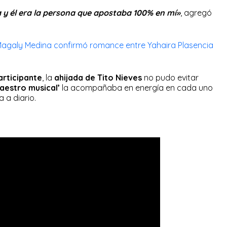
y él era la persona que apostaba 100% en mí»
, agregó
Magaly Medina confirmó romance entre Yahaira Plasencia
articipante
, la
ahijada de Tito Nieves
no pudo evitar
aestro musical’
la acompañaba en energía en cada uno
 a diario.