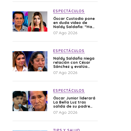
ESPECTÁCULOS
Óscar Custodio pone
en duda video de
Naldy Saldaña: “Hay
cosas que de repente
07 Ago 2026
se han editado”
ESPECTÁCULOS
Naldy Saldaña niega
relación con César
Sánchez y evalúa
denunciar a su
07 Ago 2026
esposa: “Es una
difamación”
ESPECTÁCULOS
Óscar Junior liderará
La Bella Luz tras
salida de su padre
por polémica con
07 Ago 2026
Naldy Saldaña
TIPS Y SALUD