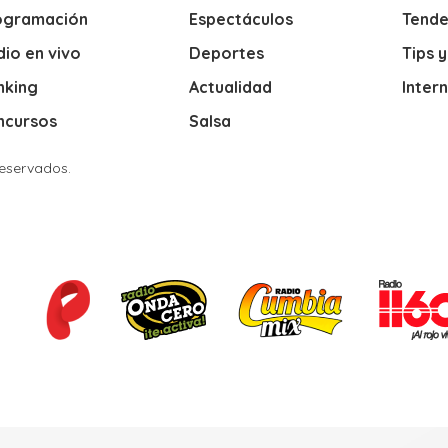
ogramación
Espectáculos
Tende
io en vivo
Deportes
Tips 
nking
Actualidad
Inter
ncursos
Salsa
Reservados.