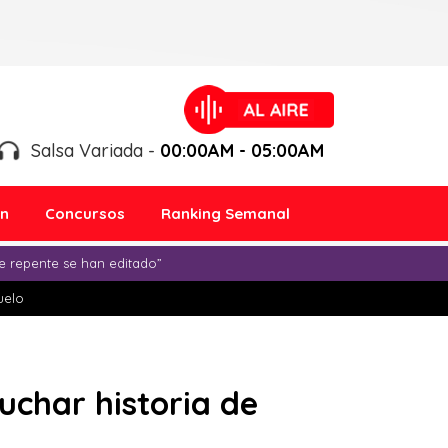
Salsa Variada -
00:00AM - 05:00AM
ón
Concursos
Ranking Semanal
e repente se han editado”
duelo
uchar historia de