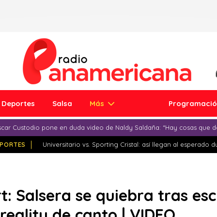
Deportes
Salsa
Más
Programaci
car Custodio pone en duda video de Naldy Saldaña: “Hay cosas que d
PORTES
Universitario vs. Sporting Cristal: así llegan al esperado 
t: Salsera se quiebra tras esc
reality de canto | VIDEO