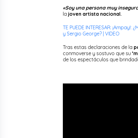
«Soy una persona muy insegura 
la
joven artista nacional.
TE PUEDE INTERESAR: ¡Ampay!: ¿
y Sergio George? | VIDEO
Tras estas declaraciones de la
p
conmoverse y sostuvo que su
‘m
de los espectáculos que brindada