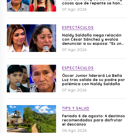
cosas que de repente se han
editado”
07 Ago 2026
ESPECTÁCULOS
Naldy Saldaña niega relación
con César Sánchez y evalúa
denunciar a su esposa: “Es una
difamación”
07 Ago 2026
ESPECTÁCULOS
Óscar Junior liderará La Bella
Luz tras salida de su padre por
polémica con Naldy Saldaña
07 Ago 2026
TIPS Y SALUD
Feriado 6 de agosto: 4 destinos
recomendados para disfrutar
el descanso
06 Ago 2026