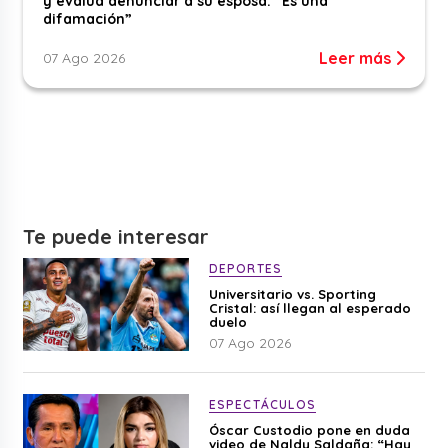
y evalúa denunciar a su esposa: “Es una
difamación”
Leer más
07 Ago 2026
Te puede interesar
DEPORTES
Universitario vs. Sporting
Cristal: así llegan al esperado
duelo
07 Ago 2026
ESPECTÁCULOS
Óscar Custodio pone en duda
video de Naldy Saldaña: “Hay