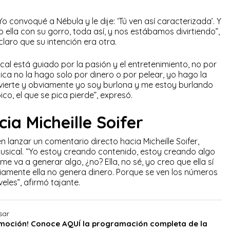
Yo convoqué a Nébula y le dije: ‘Tú ven así caracterizada’. Y
no ella con su gorro, toda así, y nos estábamos divirtiendo”,
claro que su intención era otra.
al está guiado por la pasión y el entretenimiento, no por
sica no la hago solo por dinero o por pelear, yo hago la
vierte y obviamente yo soy burlona y me estoy burlando
co, el que se pica pierde”, expresó.
ia Micheille Soifer
n lanzar un comentario directo hacia Micheille Soifer,
usical. “Yo estoy creando contenido, estoy creando algo
e va a generar algo, ¿no? Ella, no sé, yo creo que ella sí
iamente ella no genera dinero. Porque se ven los números
eles”, afirmó tajante.
sar
emoción! Conoce AQUÍ la programación completa de la