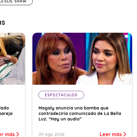
LESLIE SHAW
as
ESPECTÁCULOS
dado
Magaly anuncia una bomba que
pareja
contradeciría comunicado de La Bella
Luz: “Hay un audio”
er más
Leer más
05 Ago 2026