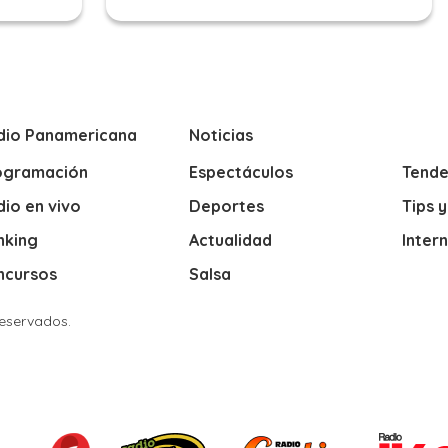
dio Panamericana
Noticias
ogramación
Espectáculos
Tende
io en vivo
Deportes
Tips 
nking
Actualidad
Inter
ncursos
Salsa
Reservados.