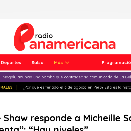
Deportes
Salsa
Más
Programaci
Magaly anuncia una bomba que contradeciría comunicado de La Bell
IRALES
¿Por qué es feriado el 6 de agosto en Perú? Esta es la histo
e Shaw responde a Micheille S
enta”: “Hay niveles”