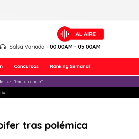
Salsa Variada -
00:00AM - 05:00AM
ón
Concursos
Ranking Semanal
a Luz: “Hay un audio”
ria
oifer tras polémica