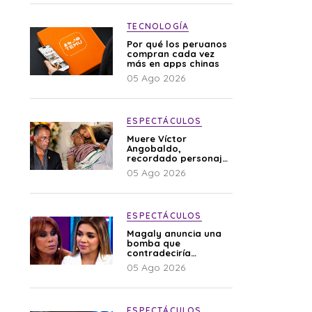
TECNOLOGÍA
Por qué los peruanos
compran cada vez
más en apps chinas
05 Ago 2026
ESPECTÁCULOS
Muere Víctor
Angobaldo,
recordado personaje
de la farándula y
05 Ago 2026
expareja de Shirley
Cherres
ESPECTÁCULOS
Magaly anuncia una
bomba que
contradeciría
comunicado de La
05 Ago 2026
Bella Luz: “Hay un
audio”
ESPECTÁCULOS