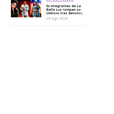
Ex integrantes de La
Bella Luz rompen su
silencio tras denuncia
de Naldy: “Todo el
05 Ago 2026
mundo lo sabía”