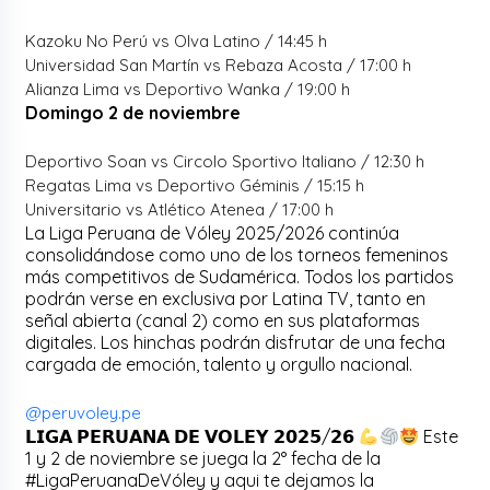
Kazoku No Perú vs Olva Latino / 14:45 h
Universidad San Martín vs Rebaza Acosta / 17:00 h
Alianza Lima vs Deportivo Wanka / 19:00 h
Domingo 2 de noviembre
Deportivo Soan vs Circolo Sportivo Italiano / 12:30 h
Regatas Lima vs Deportivo Géminis / 15:15 h
Universitario vs Atlético Atenea / 17:00 h
La Liga Peruana de Vóley 2025/2026 continúa
consolidándose como uno de los torneos femeninos
más competitivos de Sudamérica. Todos los partidos
podrán verse en exclusiva por Latina TV, tanto en
señal abierta (canal 2) como en sus plataformas
digitales. Los hinchas podrán disfrutar de una fecha
cargada de emoción, talento y orgullo nacional.
@peruvoley.pe
𝗟𝗜𝗚𝗔 𝗣𝗘𝗥𝗨𝗔𝗡𝗔 𝗗𝗘 𝗩𝗢𝗟𝗘𝗬 𝟮𝟬𝟮𝟱/𝟮𝟲
Este
1 y 2 de noviembre se juega la 2° fecha de la
#LigaPeruanaDeVóley y aqui te dejamos la