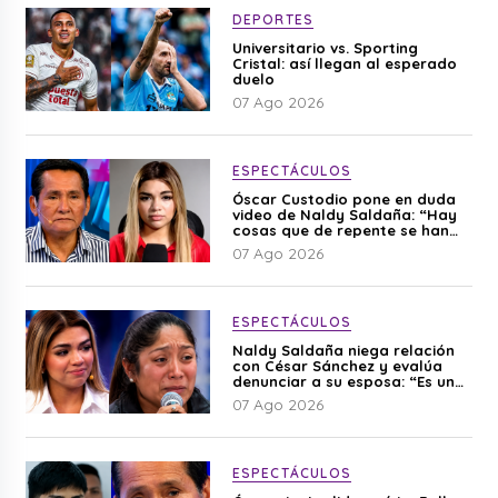
DEPORTES
Universitario vs. Sporting
Cristal: así llegan al esperado
duelo
07 Ago 2026
ESPECTÁCULOS
Óscar Custodio pone en duda
video de Naldy Saldaña: “Hay
cosas que de repente se han
editado”
07 Ago 2026
ESPECTÁCULOS
Naldy Saldaña niega relación
con César Sánchez y evalúa
denunciar a su esposa: “Es una
difamación”
07 Ago 2026
ESPECTÁCULOS