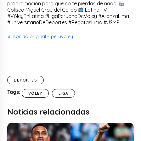
programación para que no te pierdas de nada!
Coliseo Miguel Grau del Callao
Latina TV
#VóleyEnLatina #LigaPeruanaDeVóley #AlianzaLima
#UniversitarioDeDeportes #RegatasLima #USMP
♬ sonido original – peruvoley
DEPORTES
Tags:
VÓLEY
LIGA
Noticias relacionadas