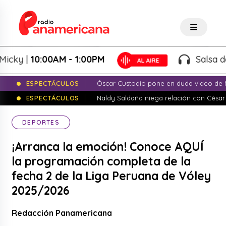
 |
10:00AM - 1:00PM
Salsa de Pes
ESPECTÁCULOS
Óscar Custodio pone en duda video de N
ESPECTÁCULOS
Naldy Saldaña niega relación con César
DEPORTES
¡Arranca la emoción! Conoce AQUÍ
la programación completa de la
fecha 2 de la Liga Peruana de Vóley
2025/2026
Redacción Panamericana