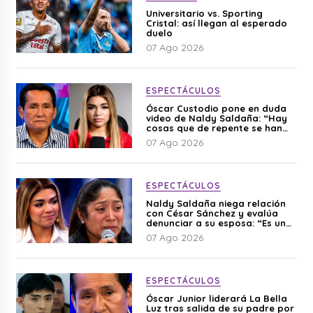
Universitario vs. Sporting
Cristal: así llegan al esperado
duelo
07 Ago 2026
ESPECTÁCULOS
Óscar Custodio pone en duda
video de Naldy Saldaña: “Hay
cosas que de repente se han
editado”
07 Ago 2026
ESPECTÁCULOS
Naldy Saldaña niega relación
con César Sánchez y evalúa
denunciar a su esposa: “Es una
difamación”
07 Ago 2026
ESPECTÁCULOS
Óscar Junior liderará La Bella
Luz tras salida de su padre por