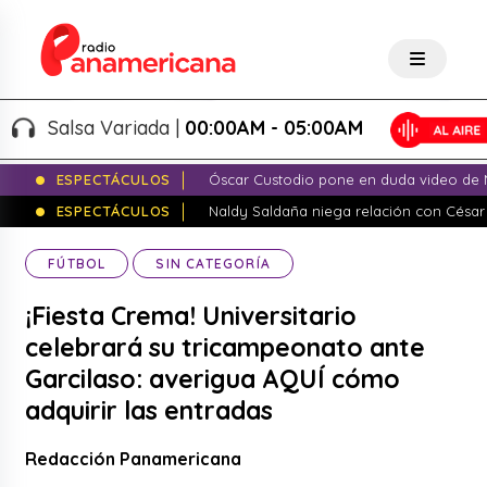
Salsa Variada |
00:00AM - 05:00AM
ESPECTÁCULOS
Óscar Custodio pone en duda video de N
ESPECTÁCULOS
Naldy Saldaña niega relación con César
FÚTBOL
SIN CATEGORÍA
¡Fiesta Crema! Universitario
celebrará su tricampeonato ante
Garcilaso: averigua AQUÍ cómo
adquirir las entradas
Redacción Panamericana