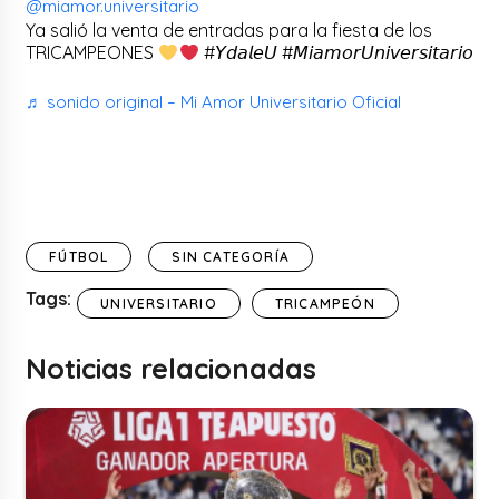
@miamor.universitario
Ya salió la venta de entradas para la fiesta de los
TRICAMPEONES
#𝘠𝘥𝘢𝘭𝘦𝘜 #𝘔𝘪𝘢𝘮𝘰𝘳𝘜𝘯𝘪𝘷𝘦𝘳𝘴𝘪𝘵𝘢𝘳𝘪𝘰
♬ sonido original – Mi Amor Universitario Oficial
FÚTBOL
SIN CATEGORÍA
Tags:
UNIVERSITARIO
TRICAMPEÓN
Noticias relacionadas