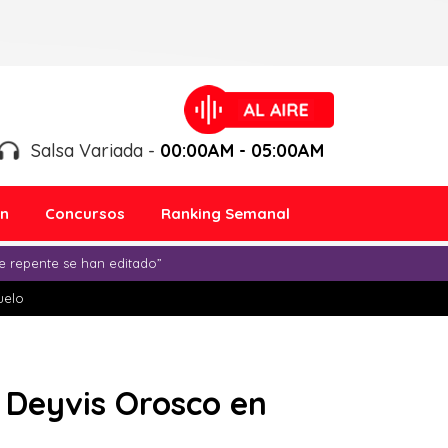
Salsa Variada -
00:00AM - 05:00AM
ón
Concursos
Ranking Semanal
e repente se han editado”
duelo
 Deyvis Orosco en