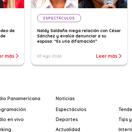
ESPECTÁCULOS
ideo de
Naldy Saldaña niega relación con César
 de
Sánchez y evalúa denunciar a su
esposa: “Es una difamación”
er más
Leer más
07 Ago 2026
dio Panamericana
Noticias
ogramación
Espectáculos
Tende
io en vivo
Deportes
Tips 
nking
Actualidad
Inter