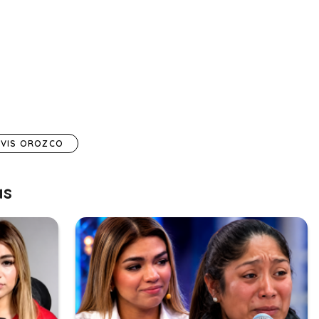
YVIS OROZCO
as