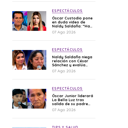
ESPECTÁCULOS
Óscar Custodio pone
en duda video de
Naldy Saldaña: “Hay
cosas que de repente
07 Ago 2026
se han editado”
ESPECTÁCULOS
Naldy Saldaña niega
relación con César
Sánchez y evalúa
denunciar a su
07 Ago 2026
esposa: “Es una
difamación”
ESPECTÁCULOS
Óscar Junior liderará
La Bella Luz tras
salida de su padre
por polémica con
07 Ago 2026
Naldy Saldaña
TIPS Y SALUD