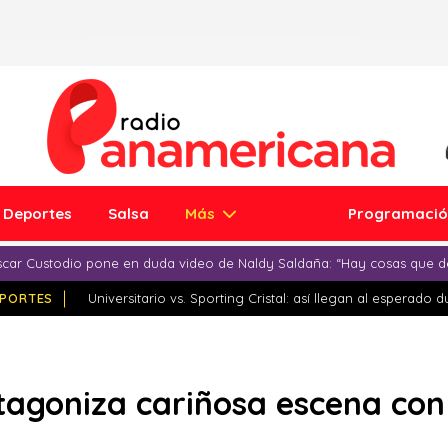
Deportes
Salsa
Más
Programaci
car Custodio pone en duda video de Naldy Saldaña: “Hay cosas que d
PORTES
Universitario vs. Sporting Cristal: así llegan al esperado 
otagoniza cariñosa escena con