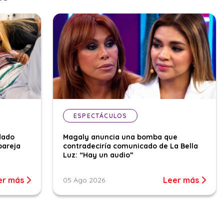
ESPECTÁCULOS
dado
Magaly anuncia una bomba que
pareja
contradeciría comunicado de La Bella
Luz: “Hay un audio”
er más
Leer más
05 Ago 2026