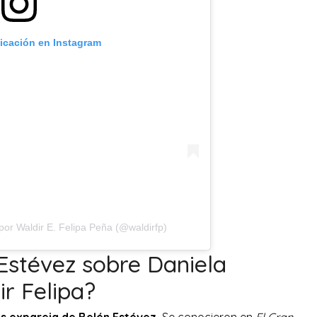
licación en Instagram
por Waldir E. Felipa Peña (@waldirfp)
Estévez sobre Daniela
r Felipa?