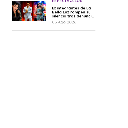
ESPECTÁCULOS
Ex integrantes de La
Bella Luz rompen su
silencio tras denuncia
de Naldy: “Todo el
05 Ago 2026
mundo lo sabía”