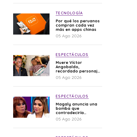
TECNOLOGÍA
Por qué los peruanos
compran cada vez
más en apps chinas
05 Ago 2026
ESPECTÁCULOS
Muere Víctor
Angobaldo,
recordado personaje
de la farándula y
05 Ago 2026
expareja de Shirley
Cherres
ESPECTÁCULOS
Magaly anuncia una
bomba que
contradeciría
comunicado de La
05 Ago 2026
Bella Luz: “Hay un
audio”