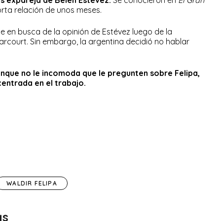
a es expareja de Belén Estévez.
Se conocieron en
El Gran
corta relación de unos meses.
 en busca de la opinión de Estévez luego de la
rcourt. Sin embargo, la argentina decidió no hablar
nque no le incomoda que le pregunten sobre Felipa,
entrada en el trabajo.
WALDIR FELIPA
as