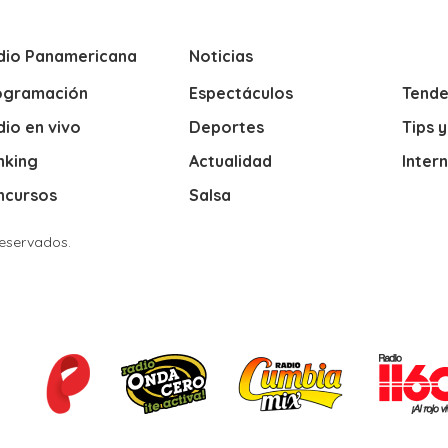
dio Panamericana
Noticias
ogramación
Espectáculos
Tende
io en vivo
Deportes
Tips 
nking
Actualidad
Inter
ncursos
Salsa
Reservados.