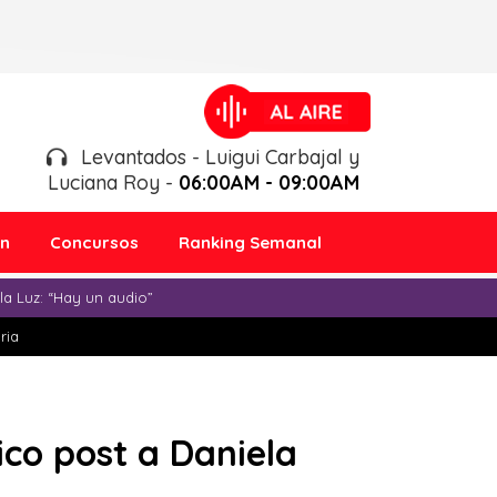
Levantados - Luigui Carbajal y
Luciana Roy -
06:00AM - 09:00AM
ón
Concursos
Ranking Semanal
a Luz: “Hay un audio”
ria
ico post a Daniela