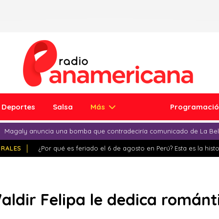
Deportes
Salsa
Más
Programaci
Magaly anuncia una bomba que contradeciría comunicado de La Bell
IRALES
¿Por qué es feriado el 6 de agosto en Perú? Esta es la histo
Waldir Felipa le dedica románt