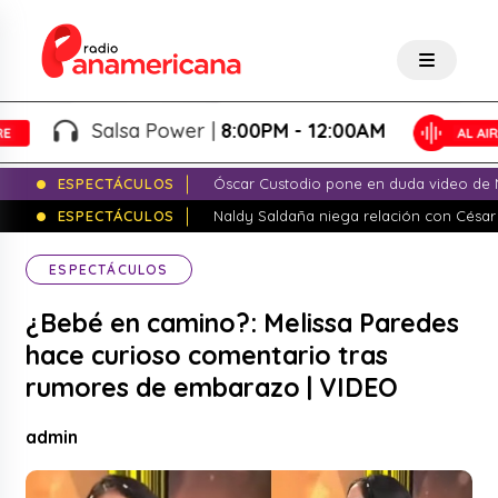
Salsa Power |
8:00PM - 12:00AM
ESPECTÁCULOS
Óscar Custodio pone en duda video de N
ESPECTÁCULOS
Naldy Saldaña niega relación con César
ESPECTÁCULOS
¿Bebé en camino?: Melissa Paredes
hace curioso comentario tras
rumores de embarazo | VIDEO
admin