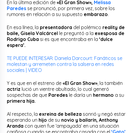
En la última edición de
«El Gran Show»,
Melissa
Paredes
se pronunció, por primera vez, sobre los
rumores en relación a su supuesto
embarazo
.
En esa línea, la
presentadora
del polémico
reality de
baile, Gisela Valcárcel
le preguntó a la
exesposa de
Rodrigo Cuba
si es que encontraba en la
‘dulce
espera’.
TE PUEDE INTERESAR: Daniela Darcourt: Fanáticos se
molestan y arremeten contra la salsera en redes
sociales | VIDEO
Y es que en el estreno de
«El Gran Show»
, la también
actriz
lució un vientre abultado, lo cual generó
sospechas de que
Paredes
le daría un
hermano
a su
primera hija.
Al respecto, la
exreina de belleza
sonrió y negó estar
esperando un
hijo
de su
novio y bailarín, Anthony
Aranda
con quien fue ‘ampayada’ en una situación
cariñosa cuando se encontraba casada con el
‘Gato’