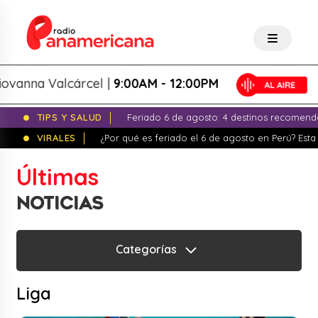
ovanna Valcárcel |
9:00AM - 12:00PM
TIPS Y SALUD
Feriado 6 de agosto: 4 destinos recomend
VIRALES
¿Por qué es feriado el 6 de agosto en Perú? Esta 
Últimas
NOTICIAS
Categorías
Liga