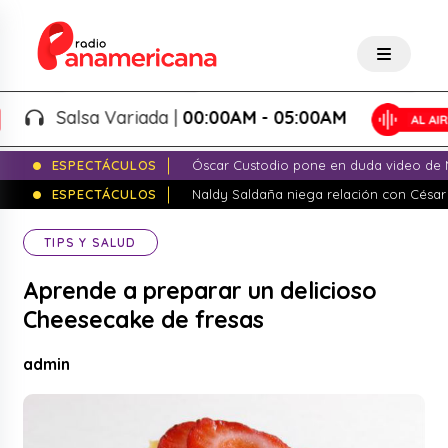
Salsa Variada |
00:00AM - 05:00AM
ESPECTÁCULOS
Óscar Custodio pone en duda video de N
ESPECTÁCULOS
Naldy Saldaña niega relación con César
TIPS Y SALUD
Aprende a preparar un delicioso
Cheesecake de fresas
admin