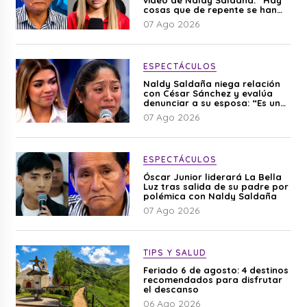
cosas que de repente se han
editado”
07 Ago 2026
ESPECTÁCULOS
Naldy Saldaña niega relación
con César Sánchez y evalúa
denunciar a su esposa: “Es una
difamación”
07 Ago 2026
ESPECTÁCULOS
Óscar Junior liderará La Bella
Luz tras salida de su padre por
polémica con Naldy Saldaña
07 Ago 2026
TIPS Y SALUD
Feriado 6 de agosto: 4 destinos
recomendados para disfrutar
el descanso
06 Ago 2026