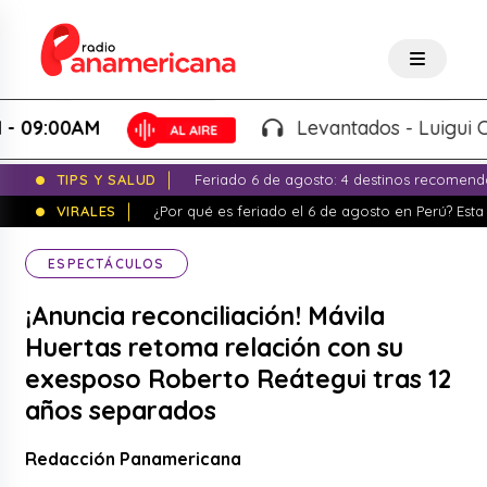
00AM
Levantados - Luigui Carbaja
TIPS Y SALUD
Feriado 6 de agosto: 4 destinos recomend
VIRALES
¿Por qué es feriado el 6 de agosto en Perú? Esta 
ESPECTÁCULOS
¡Anuncia reconciliación! Mávila
Huertas retoma relación con su
exesposo Roberto Reátegui tras 12
años separados
Redacción Panamericana