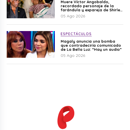
Muere Víctor Angobaldo,
recordado personaje de la
farándula y expareja de Shirley
Cherres
05 Ago 2026
ESPECTÁCULOS
Magaly anuncia una bomba
que contradeciría comunicado
de La Bella Luz: “Hay un audio”
05 Ago 2026