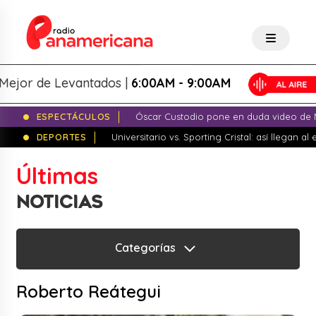
ejor de Levantados |
6:00AM - 9:00AM
ESPECTÁCULOS
Óscar Custodio pone en duda video de N
DEPORTES
Universitario vs. Sporting Cristal: así llegan a
Últimas
NOTICIAS
Categorías
Roberto Reátegui