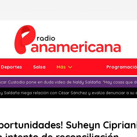
Deportes
Salsa
Más
Programaci
car Custodio pone en duda video de Naldy Saldaña: “Hay cosas que d
y Saldaña niega relación con César Sánchez y evalúa denunciar a su 
portunidades! Suheyn Ciprian