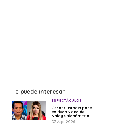
Te puede interesar
ESPECTÁCULOS
Óscar Custodio pone
en duda video de
Naldy Saldaña: “Hay
cosas que de repente
07 Ago 2026
se han editado”