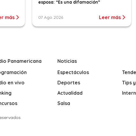
esposa: “Es una difamación”
er más
Leer más
07 Ago 2026
dio Panamericana
Noticias
ogramación
Espectáculos
Tende
io en vivo
Deportes
Tips 
nking
Actualidad
Inter
ncursos
Salsa
Reservados.