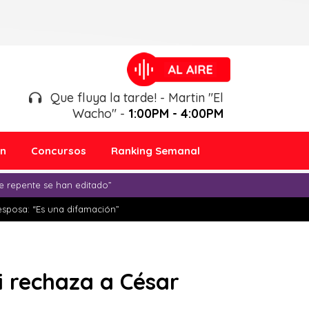
Que fluya la tarde! - Martin "El
Wacho" -
1:00PM - 4:00PM
ón
Concursos
Ranking Semanal
e repente se han editado”
esposa: “Es una difamación”
i rechaza a César