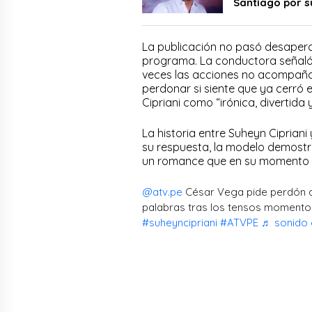
Santiago por s
La publicación no pasó desaperc
programa. La conductora señaló 
veces las acciones no acompañan
perdonar si siente que ya cerró e
Cipriani como “irónica, divertida
La historia entre Suheyn Ciprian
su respuesta, la modelo demostró
un romance que en su momento l
@atv.pe
César Vega pide perdón 
palabras tras los tensos momento
#suheyncipriani
#ATVPE
♬ sonido o