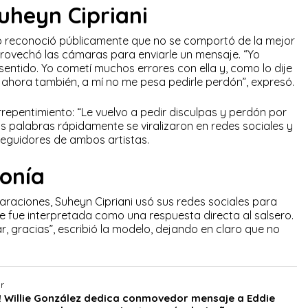
uheyn Cipriani
ero reconoció públicamente que no se comportó de la mejor
rovechó las cámaras para enviarle un mensaje. “Yo
sentido. Yo cometí muchos errores con ella y, como lo dije
o ahora también, a mí no me pesa pedirle perdón”, expresó.
epentimiento: “Le vuelvo a pedir disculpas y perdón por
as palabras rápidamente se viralizaron en redes sociales y
seguidores de ambos artistas.
onía
raciones, Suheyn Cipriani usó sus redes sociales para
 fue interpretada como una respuesta directa al salsero.
 gracias”, escribió la modelo, dejando en claro que no
r
! Willie González dedica conmovedor mensaje a Eddie