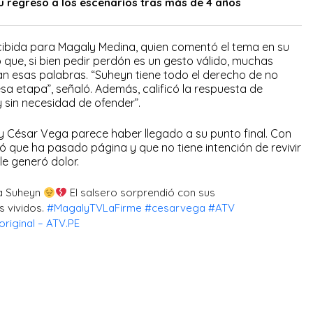
u regreso a los escenarios tras más de 4 años
ibida para Magaly Medina, quien comentó el tema en su
que, si bien pedir perdón es un gesto válido, muchas
 esas palabras. “Suheyn tiene todo el derecho de no
sa etapa”, señaló. Además, calificó la respuesta de
 y sin necesidad de ofender”.
i y César Vega parece haber llegado a su punto final. Con
 que ha pasado página y que no tiene intención de revivir
e generó dolor.
a Suheyn
El salsero sorprendió con sus
s vividos.
#MagalyTVLaFirme
#cesarvega
#ATV
riginal – ATV.PE