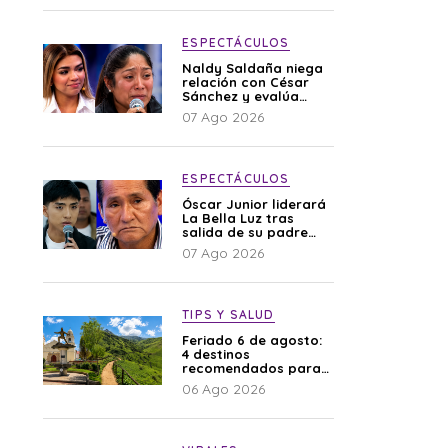
ESPECTÁCULOS
Naldy Saldaña niega
relación con César
Sánchez y evalúa
denunciar a su
07 Ago 2026
esposa: “Es una
difamación”
ESPECTÁCULOS
Óscar Junior liderará
La Bella Luz tras
salida de su padre
por polémica con
07 Ago 2026
Naldy Saldaña
TIPS Y SALUD
Feriado 6 de agosto:
4 destinos
recomendados para
disfrutar el descanso
06 Ago 2026