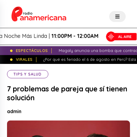
oche Más Linda |
11:00PM - 12:00AM
ESPECTÁCULOS
Magaly anuncia una bomba que contrade
VIRALES
¿Por qué es feriado el 6 de agosto en Perú? Esta 
TIPS Y SALUD
7 problemas de pareja que sí tienen
solución
admin