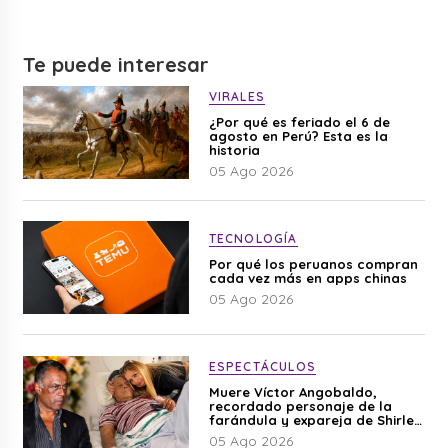
Te puede interesar
VIRALES
¿Por qué es feriado el 6 de
agosto en Perú? Esta es la
historia
05 Ago 2026
TECNOLOGÍA
Por qué los peruanos compran
cada vez más en apps chinas
05 Ago 2026
ESPECTÁCULOS
Muere Víctor Angobaldo,
recordado personaje de la
farándula y expareja de Shirley
Cherres
05 Ago 2026