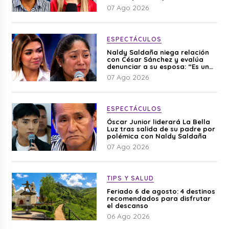
editado”
07 Ago 2026
ESPECTÁCULOS
Naldy Saldaña niega relación
con César Sánchez y evalúa
denunciar a su esposa: “Es una
difamación”
07 Ago 2026
ESPECTÁCULOS
Óscar Junior liderará La Bella
Luz tras salida de su padre por
polémica con Naldy Saldaña
07 Ago 2026
TIPS Y SALUD
Feriado 6 de agosto: 4 destinos
recomendados para disfrutar
el descanso
06 Ago 2026