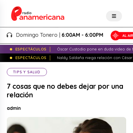
Domingo Tonero |
6:00AM - 6:00PM
ESPECTÁCULOS
Óscar Custodio pone en duda video de N
ESPECTÁCULOS
Naldy Saldaña niega relación con César
TIPS Y SALUD
7 cosas que no debes dejar por una
relación
admin