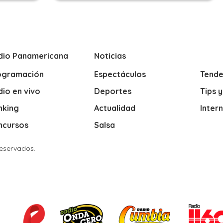
dio Panamericana
Noticias
ogramación
Espectáculos
Tende
io en vivo
Deportes
Tips 
nking
Actualidad
Inter
ncursos
Salsa
Reservados.