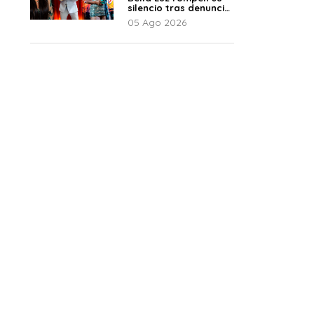
silencio tras denuncia
de Naldy: “Todo el
05 Ago 2026
mundo lo sabía”