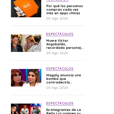
Por qué los peruanos
compran cada vez
más en apps chinas
05 Ago 2026
ESPECTÁCULOS
Muere Víctor
Angobaldo,
recordado personaje
de la farándula y
05 Ago 2026
expareja de Shirley
Cherres
ESPECTÁCULOS
Magaly anuncia una
bomba que
contradeciría
comunicado de La
05 Ago 2026
Bella Luz: “Hay un
audio”
ESPECTÁCULOS
Ex integrantes de La
Bella Luz rompen su