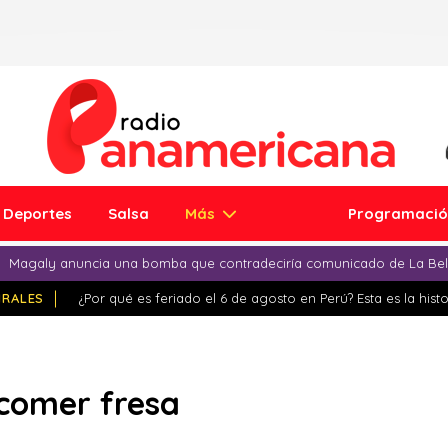
Deportes
Salsa
Más
Programaci
Magaly anuncia una bomba que contradeciría comunicado de La Bell
IRALES
¿Por qué es feriado el 6 de agosto en Perú? Esta es la histo
 comer fresa