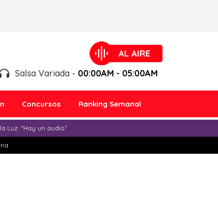
Salsa Variada -
00:00AM - 05:00AM
ón
Concursos
Ranking Semanal
a Luz: “Hay un audio”
ria