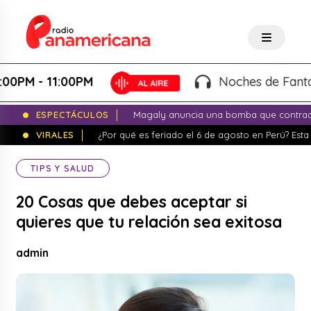
M - 11:00PM
Noches de Fantasía -
ESPECTÁCULOS
Magaly anuncia una bomba que contrade
VIRALES
¿Por qué es feriado el 6 de agosto en Perú? Esta 
TIPS Y SALUD
20 Cosas que debes aceptar si
quieres que tu relación sea exitosa
admin