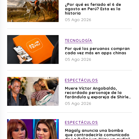
¿Por qué es feriado el 6 de
agosto en Perú? Esta es la
historia
05 Ago 2026
TECNOLOGÍA
Por qué los peruanos compran
cada vez más en apps chinas
05 Ago 2026
ESPECTÁCULOS
Muere Víctor Angobaldo,
recordado personaje de la
farándula y expareja de Shirley
Cherres
05 Ago 2026
ESPECTÁCULOS
Magaly anuncia una bomba
que contradeciría comunicado
de La Bella Luz: “Hay un audio”