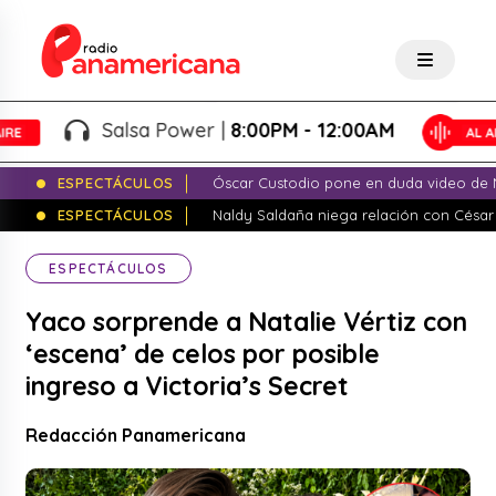
Salsa Power |
8:00PM - 12:00AM
ESPECTÁCULOS
Óscar Custodio pone en duda video de N
ESPECTÁCULOS
Naldy Saldaña niega relación con César
ESPECTÁCULOS
Yaco sorprende a Natalie Vértiz con
‘escena’ de celos por posible
ingreso a Victoria’s Secret
Redacción Panamericana