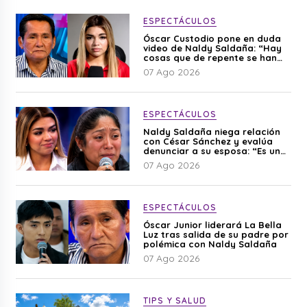
ESPECTÁCULOS
Óscar Custodio pone en duda
video de Naldy Saldaña: “Hay
cosas que de repente se han
editado”
07 Ago 2026
ESPECTÁCULOS
Naldy Saldaña niega relación
con César Sánchez y evalúa
denunciar a su esposa: “Es una
difamación”
07 Ago 2026
ESPECTÁCULOS
Óscar Junior liderará La Bella
Luz tras salida de su padre por
polémica con Naldy Saldaña
07 Ago 2026
TIPS Y SALUD