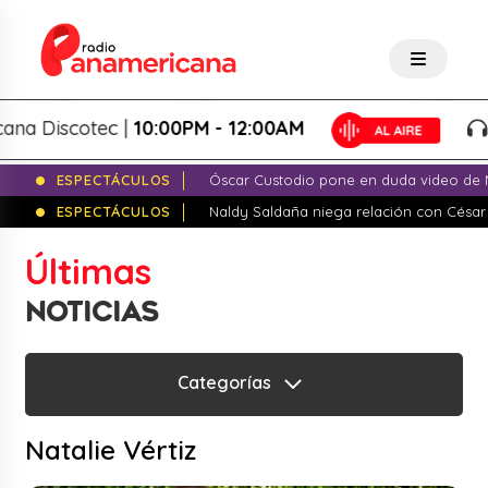
scotec |
10:00PM - 12:00AM
Pana
ESPECTÁCULOS
Óscar Custodio pone en duda video de N
ESPECTÁCULOS
Naldy Saldaña niega relación con César
Últimas
NOTICIAS
Categorías
Natalie Vértiz