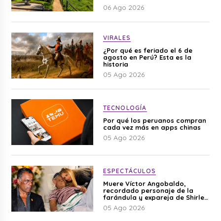
06 Ago 2026
VIRALES
¿Por qué es feriado el 6 de
agosto en Perú? Esta es la
historia
05 Ago 2026
TECNOLOGÍA
Por qué los peruanos compran
cada vez más en apps chinas
05 Ago 2026
ESPECTÁCULOS
Muere Víctor Angobaldo,
recordado personaje de la
farándula y expareja de Shirley
Cherres
05 Ago 2026