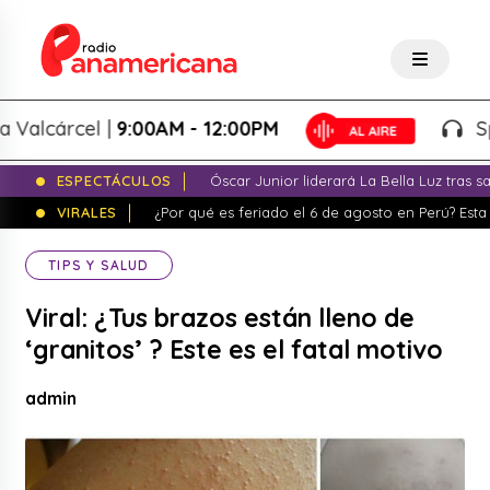
lcárcel |
9:00AM - 12:00PM
Splash
ESPECTÁCULOS
Óscar Junior liderará La Bella Luz tras 
VIRALES
¿Por qué es feriado el 6 de agosto en Perú? Esta 
TIPS Y SALUD
Viral: ¿Tus brazos están lleno de
‘granitos’ ? Este es el fatal motivo
admin