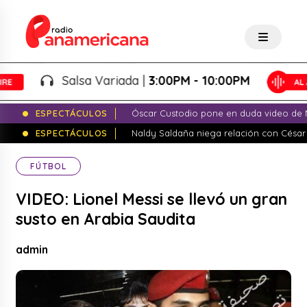
Salsa Variada |
3:00PM - 10:00PM
ESPECTÁCULOS
Óscar Custodio pone en duda video de N
ESPECTÁCULOS
Naldy Saldaña niega relación con César
FÚTBOL
VIDEO: Lionel Messi se llevó un gran
susto en Arabia Saudita
admin