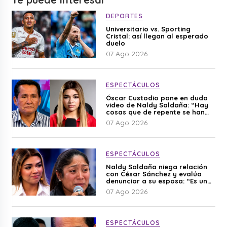
DEPORTES
Universitario vs. Sporting
Cristal: así llegan al esperado
duelo
07 Ago 2026
ESPECTÁCULOS
Óscar Custodio pone en duda
video de Naldy Saldaña: “Hay
cosas que de repente se han
editado”
07 Ago 2026
ESPECTÁCULOS
Naldy Saldaña niega relación
con César Sánchez y evalúa
denunciar a su esposa: “Es una
difamación”
07 Ago 2026
ESPECTÁCULOS