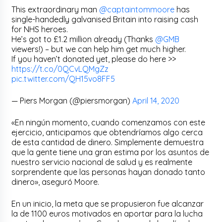
This extraordinary man
@captaintommoore
has
single-handedly galvanised Britain into raising cash
for NHS heroes.
He’s got to £1.2 million already (Thanks
@GMB
viewers!) – but we can help him get much higher.
If you haven’t donated yet, please do here >>
https://t.co/0QCvLQMgZz
pic.twitter.com/QH15vo8FF5
— Piers Morgan (@piersmorgan)
April 14, 2020
«En ningún momento, cuando comenzamos con este
ejercicio, anticipamos que obtendríamos algo cerca
de esta cantidad de dinero. Simplemente demuestra
que la gente tiene una gran estima por los asuntos de
nuestro servicio nacional de salud y es realmente
sorprendente que las personas hayan donado tanto
dinero», aseguró Moore.
En un inicio, la meta que se propusieron fue alcanzar
la de 1100 euros motivados en aportar para la lucha