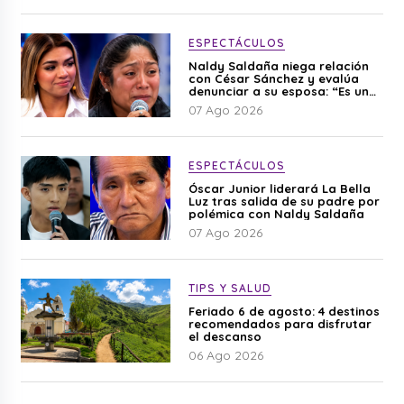
ESPECTÁCULOS
Naldy Saldaña niega relación
con César Sánchez y evalúa
denunciar a su esposa: “Es una
difamación”
07 Ago 2026
ESPECTÁCULOS
Óscar Junior liderará La Bella
Luz tras salida de su padre por
polémica con Naldy Saldaña
07 Ago 2026
TIPS Y SALUD
Feriado 6 de agosto: 4 destinos
recomendados para disfrutar
el descanso
06 Ago 2026