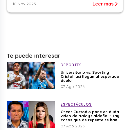
Leer más
18 Nov 2025
Te puede interesar
DEPORTES
Universitario vs. Sporting
Cristal: así llegan al esperado
duelo
07 Ago 2026
ESPECTÁCULOS
Óscar Custodio pone en duda
video de Naldy Saldaña: “Hay
cosas que de repente se han
editado”
07 Ago 2026