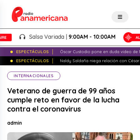
Salsa Variada |
9:00AM - 10:00AM
ESPECTÁCULOS
Óscar Custodio pone en duda video de N
ESPECTÁCULOS
Naldy Saldaña niega relación con César
INTERNACIONALES
Veterano de guerra de 99 años
cumple reto en favor de la lucha
contra el coronavirus
admin