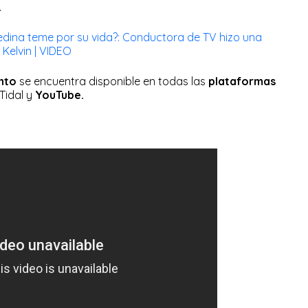
.
dina teme por su vida?: Conductora de TV hizo una
elvin | VIDEO
ento
se encuentra disponible en todas las
plataformas
 Tidal y
YouTube.