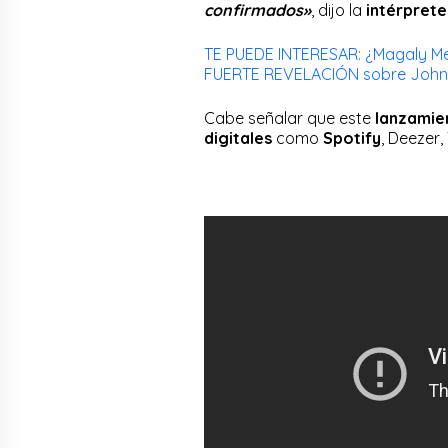
confirmados»
, dijo la
intérprete
TE PUEDE INTERESAR: ¿Magaly Me
FUERTE REVELACIÓN sobre John K
Cabe señalar que este
lanzami
digitales
como
Spotify
, Deezer,