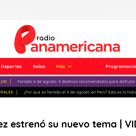
Deportes
Salsa
Más
Programaci
LUD
Feriado 6 de agosto: 4 destinos recomendados para disfrutar
IRALES
¿Por qué es feriado el 6 de agosto en Perú? Esta es la histo
ez estrenó su nuevo tema | V