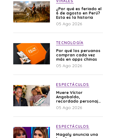
VIRALES
¿Por qué es feriado el
6 de agosto en Perú?
Esta es la historia
05 Ago 2026
TECNOLOGÍA
Por qué los peruanos
compran cada vez
más en apps chinas
05 Ago 2026
ESPECTÁCULOS
Muere Víctor
Angobaldo,
recordado personaje
de la farándula y
05 Ago 2026
expareja de Shirley
Cherres
ESPECTÁCULOS
Magaly anuncia una