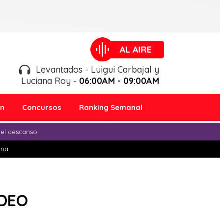
Levantados - Luigui Carbajal y
Luciana Roy -
06:00AM - 09:00AM
ón
Concursos
Ranking Semanal
 el descanso
ria
IDEO