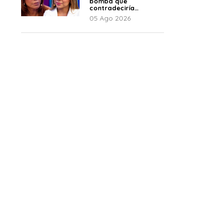
bomba que
contradeciría
comunicado de La
05 Ago 2026
Bella Luz: “Hay un
audio”