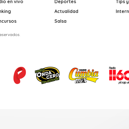
io en vivo
Deportes
Tips 
nking
Actualidad
Inter
ncursos
Salsa
Reservados.