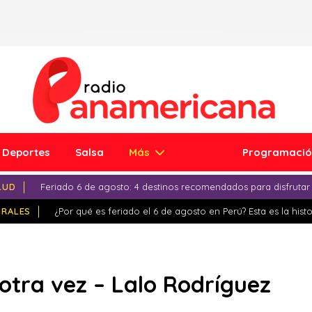
Deportes
Salsa
Más
Programaci
LUD
Feriado 6 de agosto: 4 destinos recomendados para disfrutar
IRALES
¿Por qué es feriado el 6 de agosto en Perú? Esta es la histo
tra vez – Lalo Rodríguez