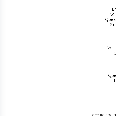
E
No 
Que d
Sin
Ven,
Q
Que
Hace tiempo q