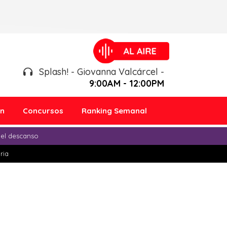
Splash! - Giovanna Valcárcel -
9:00AM - 12:00PM
ón
Concursos
Ranking Semanal
 el descanso
ria