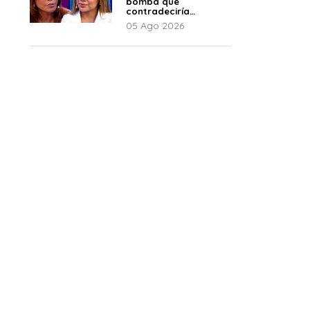
bomba que
contradeciría
comunicado de La
05 Ago 2026
Bella Luz: “Hay un
audio”