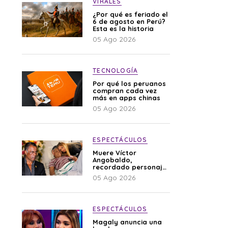
VIRALES
¿Por qué es feriado el
6 de agosto en Perú?
Esta es la historia
05 Ago 2026
TECNOLOGÍA
Por qué los peruanos
compran cada vez
más en apps chinas
05 Ago 2026
ESPECTÁCULOS
Muere Víctor
Angobaldo,
recordado personaje
de la farándula y
05 Ago 2026
expareja de Shirley
Cherres
ESPECTÁCULOS
Magaly anuncia una