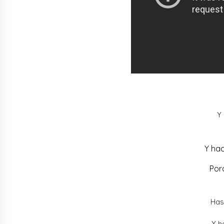
Y 
Y ha
Por
Has
Y h