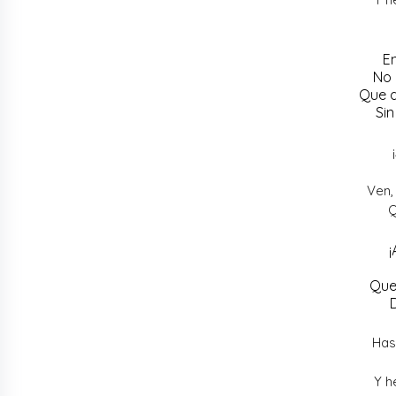
E
No 
Que d
Sin
Ven,
Q
¡
Que
Has
Y h