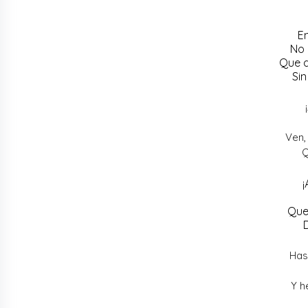
E
No 
Que d
Sin
Ven,
Q
¡
Que
Has
Y h