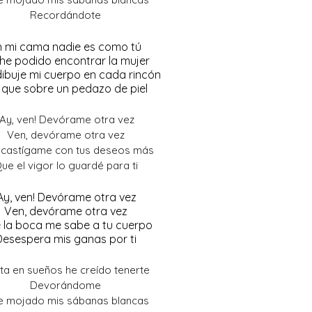
Recordándote
n mi cama nadie es como tú
he podido encontrar la mujer
ibuje mi cuerpo en cada rincón
 que sobre un pedazo de piel
¡Ay, ven! Devórame otra vez
Ven, devórame otra vez
 castígame con tus deseos más
ue el vigor lo guardé para ti
Ay, ven! Devórame otra vez
Ven, devórame otra vez
 la boca me sabe a tu cuerpo
Desespera mis ganas por ti
ta en sueños he creído tenerte
Devorándome
e mojado mis sábanas blancas