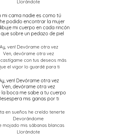
Llorándote
n mi cama nadie es como tú
he podido encontrar la mujer
ibuje mi cuerpo en cada rincón
 que sobre un pedazo de piel
¡Ay, ven! Devórame otra vez
Ven, devórame otra vez
 castígame con tus deseos más
ue el vigor lo guardé para ti
Ay, ven! Devórame otra vez
Ven, devórame otra vez
 la boca me sabe a tu cuerpo
Desespera mis ganas por ti
ta en sueños he creído tenerte
Devorándome
e mojado mis sábanas blancas
Llorándote