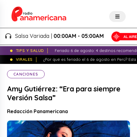
Salsa Variada |
00:00AM - 05:00AM
TIPS Y SALUD
Feriado 6 de agosto: 4 destinos recomend
VIRALES
¿Por qué es feriado el 6 de agosto en Perú? Esta 
CANCIONES
Amy Gutiérrez: “Era para siempre
Versión Salsa”
Redacción Panamericana