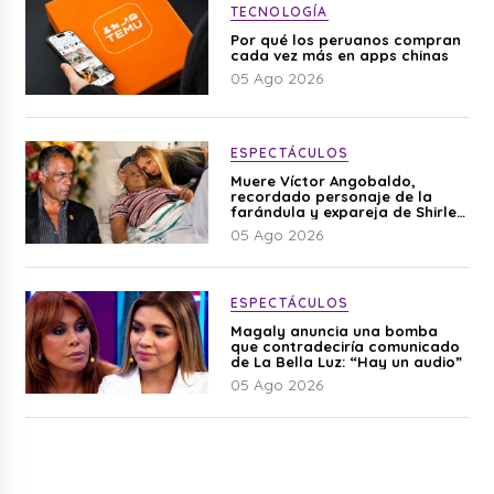
TECNOLOGÍA
Por qué los peruanos compran
cada vez más en apps chinas
05 Ago 2026
ESPECTÁCULOS
Muere Víctor Angobaldo,
recordado personaje de la
farándula y expareja de Shirley
Cherres
05 Ago 2026
ESPECTÁCULOS
Magaly anuncia una bomba
que contradeciría comunicado
de La Bella Luz: “Hay un audio”
05 Ago 2026