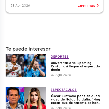
Leer más
28 Abr 2026
Te puede interesar
DEPORTES
Universitario vs. Sporting
Cristal: así llegan al esperado
duelo
07 Ago 2026
ESPECTÁCULOS
Óscar Custodio pone en duda
video de Naldy Saldaña: “Hay
cosas que de repente se han
editado”
07 Ago 2026