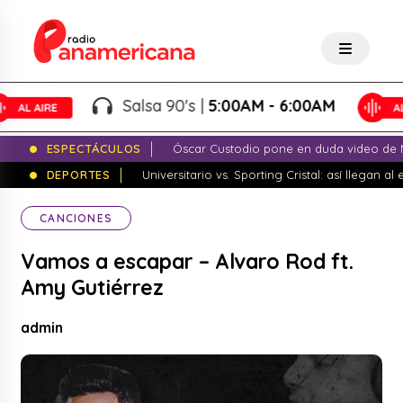
Salsa 90's |
5:00AM - 6:00AM
ESPECTÁCULOS
Óscar Custodio pone en duda video de N
DEPORTES
Universitario vs. Sporting Cristal: así llegan a
CANCIONES
Vamos a escapar – Alvaro Rod ft.
Amy Gutiérrez
admin