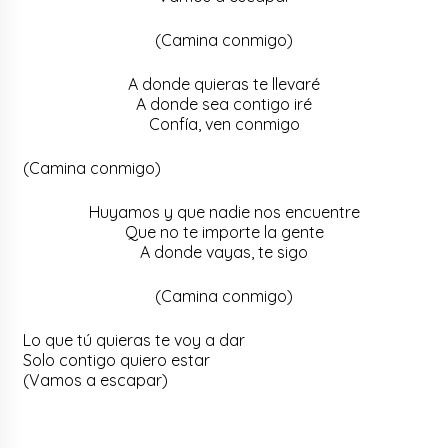
(Camina conmigo)
A donde quieras te llevaré
A donde sea contigo iré
Confía, ven conmigo
(Camina conmigo)
Huyamos y que nadie nos encuentre
Que no te importe la gente
A donde vayas, te sigo
(Camina conmigo)
Lo que tú quieras te voy a dar
Solo contigo quiero estar
(Vamos a escapar)