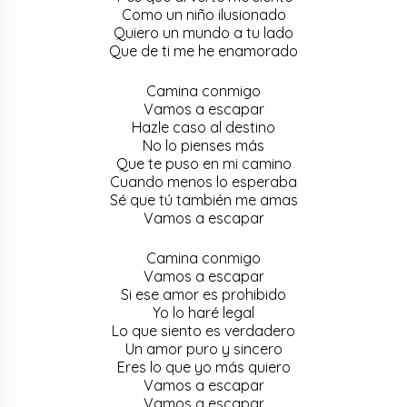
Como un niño ilusionado
Quiero un mundo a tu lado
Que de ti me he enamorado
Camina conmigo
Vamos a escapar
Hazle caso al destino
No lo pienses más
Que te puso en mi camino
Cuando menos lo esperaba
Sé que tú también me amas
Vamos a escapar
Camina conmigo
Vamos a escapar
Si ese amor es prohibido
Yo lo haré legal
Lo que siento es verdadero
Un amor puro y sincero
Eres lo que yo más quiero
Vamos a escapar
Vamos a escapar