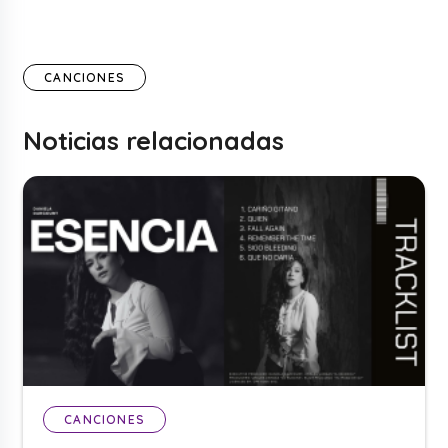
CANCIONES
Noticias relacionadas
CANCIONES