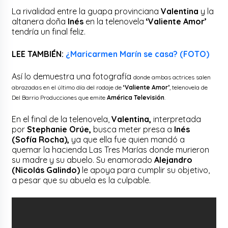
La rivalidad entre la guapa provinciana
Valentina
y la
altanera doña
Inés
en la telenovela
‘Valiente Amor’
tendría un final feliz.
LEE TAMBIÉN:
¿Maricarmen Marín se casa? (FOTO)
Así lo demuestra una fotografía
donde ambas actrices salen
abrazadas en el último día del rodaje de
‘Valiente Amor’
, telenovela de
Del Barrio Producciones que emite
América Televisión
.
En el final de la telenovela,
Valentina,
interpretada
por
Stephanie Orúe,
busca meter presa a
Inés
(Sofía Rocha),
ya que ella fue quien mandó a
quemar la hacienda Las Tres Marías donde murieron
su madre y su abuelo. Su enamorado
Alejandro
(Nicolás Galindo)
le apoya para cumplir su objetivo,
a pesar que su abuela es la culpable.