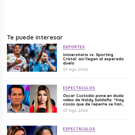
Te puede interesar
DEPORTES
Universitario vs. Sporting
Cristal: así llegan al esperado
duelo
07 Ago 2026
ESPECTÁCULOS
Óscar Custodio pone en duda
video de Naldy Saldaña: “Hay
cosas que de repente se han
editado”
07 Ago 2026
ESPECTÁCULOS