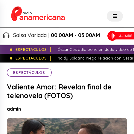
Salsa Variada |
00:00AM - 05:00AM
ESPECTÁCULOS
Óscar Custodio pone en duda video de N
ESPECTÁCULOS
Naldy Saldaña niega relación con César
ESPECTÁCULOS
Valiente Amor: Revelan final de
telenovela (FOTOS)
admin