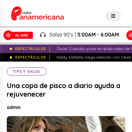
Salsa 90's |
5:00AM - 6:00AM
ESPECTÁCULOS
Óscar Custodio pone en duda video de N
ESPECTÁCULOS
Naldy Saldaña niega relación con César
TIPS Y SALUD
Una copa de pisco a diario ayuda a
rejuvenecer
admin