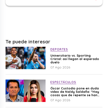
Te puede interesar
DEPORTES
Universitario vs. Sporting
Cristal: así llegan al esperado
duelo
07 Ago 2026
ESPECTÁCULOS
Óscar Custodio pone en duda
video de Naldy Saldaña: “Hay
cosas que de repente se han
editado”
07 Ago 2026