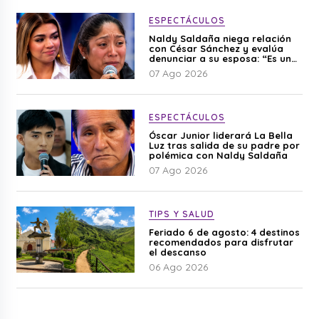
ESPECTÁCULOS
Naldy Saldaña niega relación
con César Sánchez y evalúa
denunciar a su esposa: “Es una
difamación”
07 Ago 2026
ESPECTÁCULOS
Óscar Junior liderará La Bella
Luz tras salida de su padre por
polémica con Naldy Saldaña
07 Ago 2026
TIPS Y SALUD
Feriado 6 de agosto: 4 destinos
recomendados para disfrutar
el descanso
06 Ago 2026